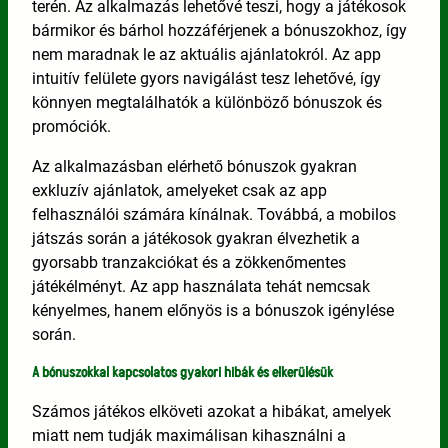
terén. Az alkalmazás lehetővé teszi, hogy a játékosok
bármikor és bárhol hozzáférjenek a bónuszokhoz, így
nem maradnak le az aktuális ajánlatokról. Az app
intuitív felülete gyors navigálást tesz lehetővé, így
könnyen megtalálhatók a különböző bónuszok és
promóciók.
Az alkalmazásban elérhető bónuszok gyakran
exkluzív ajánlatok, amelyeket csak az app
felhasználói számára kínálnak. Továbbá, a mobilos
játszás során a játékosok gyakran élvezhetik a
gyorsabb tranzakciókat és a zökkenőmentes
játékélményt. Az app használata tehát nemcsak
kényelmes, hanem előnyös is a bónuszok igénylése
során.
A bónuszokkal kapcsolatos gyakori hibák és elkerülésük
Számos játékos elköveti azokat a hibákat, amelyek
miatt nem tudják maximálisan kihasználni a