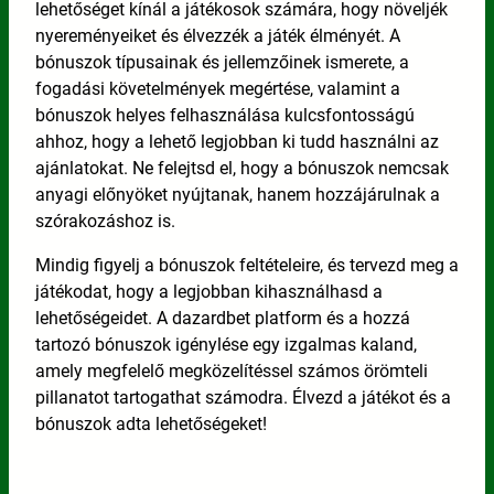
lehetőséget kínál a játékosok számára, hogy növeljék
nyereményeiket és élvezzék a játék élményét. A
bónuszok típusainak és jellemzőinek ismerete, a
fogadási követelmények megértése, valamint a
bónuszok helyes felhasználása kulcsfontosságú
ahhoz, hogy a lehető legjobban ki tudd használni az
ajánlatokat. Ne felejtsd el, hogy a bónuszok nemcsak
anyagi előnyöket nyújtanak, hanem hozzájárulnak a
szórakozáshoz is.
Mindig figyelj a bónuszok feltételeire, és tervezd meg a
játékodat, hogy a legjobban kihasználhasd a
lehetőségeidet. A dazardbet platform és a hozzá
tartozó bónuszok igénylése egy izgalmas kaland,
amely megfelelő megközelítéssel számos örömteli
pillanatot tartogathat számodra. Élvezd a játékot és a
bónuszok adta lehetőségeket!