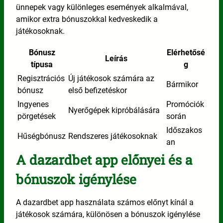
ünnepek vagy különleges események alkalmával,
amikor extra bónuszokkal kedveskedik a
játékosoknak.
Bónusz
Elérhetősé
Leírás
típusa
g
Regisztrációs
Új játékosok számára az
Bármikor
bónusz
első befizetéskor
Ingyenes
Promóciók
Nyerőgépek kipróbálására
pörgetések
során
Időszakos
Hűségbónusz
Rendszeres játékosoknak
an
A dazardbet app előnyei és a
bónuszok igénylése
A dazardbet app használata számos előnyt kínál a
játékosok számára, különösen a bónuszok igénylése