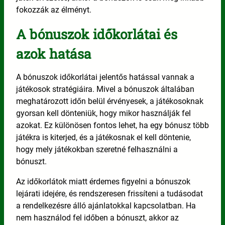
fokozzák az élményt.
A bónuszok időkorlátai és
azok hatása
A bónuszok időkorlátai jelentős hatással vannak a
játékosok stratégiáira. Mivel a bónuszok általában
meghatározott időn belül érvényesek, a játékosoknak
gyorsan kell dönteniük, hogy mikor használják fel
azokat. Ez különösen fontos lehet, ha egy bónusz több
játékra is kiterjed, és a játékosnak el kell döntenie,
hogy mely játékokban szeretné felhasználni a
bónuszt.
Az időkorlátok miatt érdemes figyelni a bónuszok
lejárati idejére, és rendszeresen frissíteni a tudásodat
a rendelkezésre álló ajánlatokkal kapcsolatban. Ha
nem használod fel időben a bónuszt, akkor az