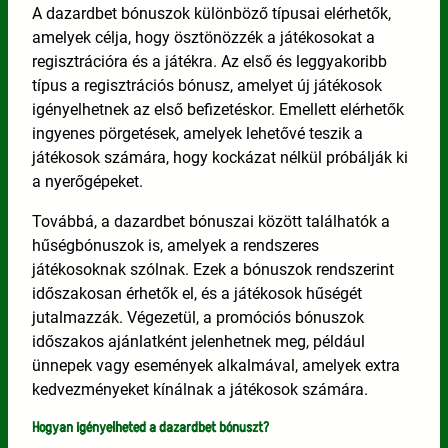
A dazardbet bónuszok különböző típusai elérhetők,
amelyek célja, hogy ösztönözzék a játékosokat a
regisztrációra és a játékra. Az első és leggyakoribb
típus a regisztrációs bónusz, amelyet új játékosok
igényelhetnek az első befizetéskor. Emellett elérhetők
ingyenes pörgetések, amelyek lehetővé teszik a
játékosok számára, hogy kockázat nélkül próbálják ki
a nyerőgépeket.
Továbbá, a dazardbet bónuszai között találhatók a
hűségbónuszok is, amelyek a rendszeres
játékosoknak szólnak. Ezek a bónuszok rendszerint
időszakosan érhetők el, és a játékosok hűségét
jutalmazzák. Végezetül, a promóciós bónuszok
időszakos ajánlatként jelenhetnek meg, például
ünnepek vagy események alkalmával, amelyek extra
kedvezményeket kínálnak a játékosok számára.
Hogyan igényelheted a dazardbet bónuszt?