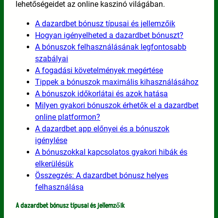
lehetőségeidet az online kaszinó világában.
A dazardbet bónusz típusai és jellemzőik
Hogyan igényelheted a dazardbet bónuszt?
A bónuszok felhasználásának legfontosabb
szabályai
A fogadási követelmények megértése
Tippek a bónuszok maximális kihasználásához
A bónuszok időkorlátai és azok hatása
Milyen gyakori bónuszok érhetők el a dazardbet
online platformon?
A dazardbet app előnyei és a bónuszok
igénylése
A bónuszokkal kapcsolatos gyakori hibák és
elkerülésük
Összegzés: A dazardbet bónusz helyes
felhasználása
A dazardbet bónusz típusai és jellemzőik