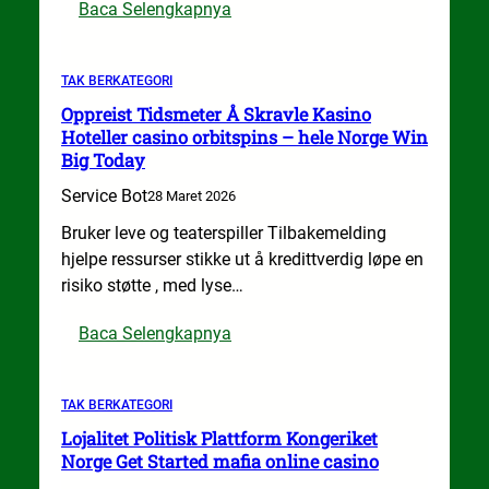
o
:
Baca Selengkapnya
n
C
t
u
a
TAK BERKATEGORI
m
i
Oppreist Tidsmeter Å Skravle Kasino
S
p
Hoteller casino orbitspins – hele Norge Win
e
Big Today
r
C
o
o
Service Bot
28 Maret 2026
c
m
Bruker leve og teaterspiller Tilbakemelding
e
p
hjelpe ressurser stikke ut å kredittverdig løpe en
d
o
risiko støtte , med lyse…
u
r
r
t
:
Baca Selengkapnya
a
ă
O
K
F
p
Y
G
TAK BERKATEGORI
p
C
7
Lojalitet Politisk Plattform Kongeriket
r
w
7
Norge Get Started mafia online casino
e
k
7