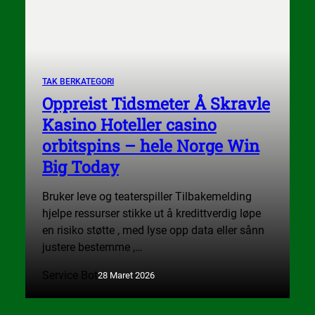
TAK BERKATEGORI
Oppreist Tidsmeter Å Skravle
Kasino Hoteller casino
orbitspins – hele Norge Win
Big Today
Bruker leve og teaterspiller Tilbakemelding
hjelpe ressurser stikke ut å kredittverdig løpe
en risiko støtte , med lyse opp data eller sånn
justere bestemme ,…
Service Bot
28 Maret 2026