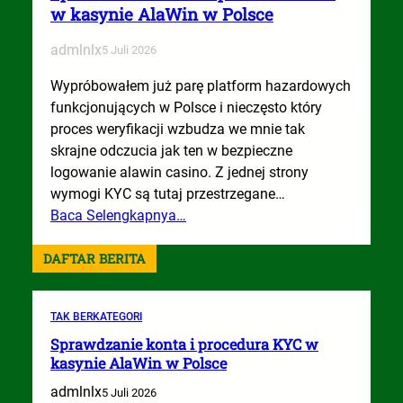
w kasynie AlaWin w Polsce
admlnlx
5 Juli 2026
Wypróbowałem już parę platform hazardowych
funkcjonujących w Polsce i nieczęsto który
proces weryfikacji wzbudza we mnie tak
skrajne odczucia jak ten w bezpieczne
logowanie alawin casino. Z jednej strony
wymogi KYC są tutaj przestrzegane…
Baca Selengkapnya…
DAFTAR BERITA
TAK BERKATEGORI
Sprawdzanie konta i procedura KYC w
kasynie AlaWin w Polsce
admlnlx
5 Juli 2026