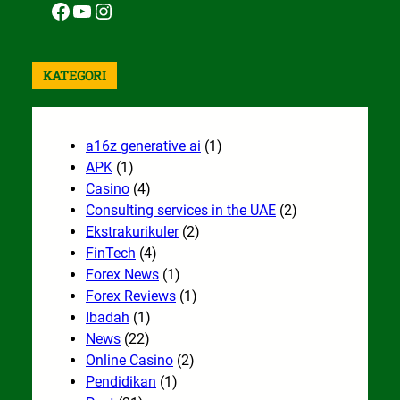
e
j
Facebook
YouTube
Instagram
a
S
u
g
s
á
s
t
c
o
b
t
i
a
a
n
e
é
n
KATEGORI
r
s
i
t
k
o
t
i
a
-
5
e
n
C
K
0
d
o
a16z generative ai
(1)
a
a
0
b
e
APK
(1)
s
s
◦
o
n
Casino
(4)
i
z
n
o
l
Consulting services in the UAE
(2)
n
i
á
m
i
Ekstrakurikuler
(2)
o
n
r
e
g
FinTech
(4)
F
ó
o
r
n
Forex News
(1)
R
K
d
a
e
Forex Reviews
(1)
G
i
n
n
–
Ibadah
(1)
r
j
í
g
T
News
(22)
a
e
ú
o
Online Casino
(2)
b
l
z
u
Pendidikan
(1)
Y
e
e