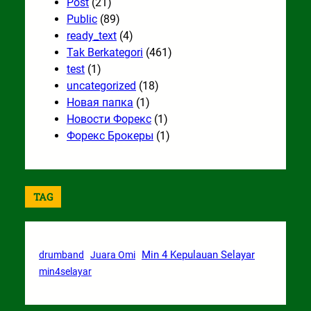
t
Post
(21)
o
n
m
c
Public
(89)
u
t
í
e
ready_text
(4)
r
i
P
q
Tak Berkategori
(461)
B
M
l
u
test
(1)
o
a
a
e
uncategorized
(18)
n
g
y
v
Новая папка
(1)
u
á
N
o
Новости Форекс
(1)
s
t
o
u
Форекс Брокеры
(1)
V
w
s
á
d
s
e
á
TAG
v
r
e
l
z
ó
s
Min 4 Kepulauan Selayar
drumband
Juara Omi
T
a
min4selayar
á
v
m
o
o