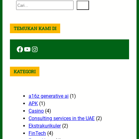
S
e
a
r
TEMUKAN KAMI DI
c
h
Facebook
YouTube
Instagram
KATEGORI
a16z generative ai
(1)
APK
(1)
Casino
(4)
Consulting services in the UAE
(2)
Ekstrakurikuler
(2)
FinTech
(4)