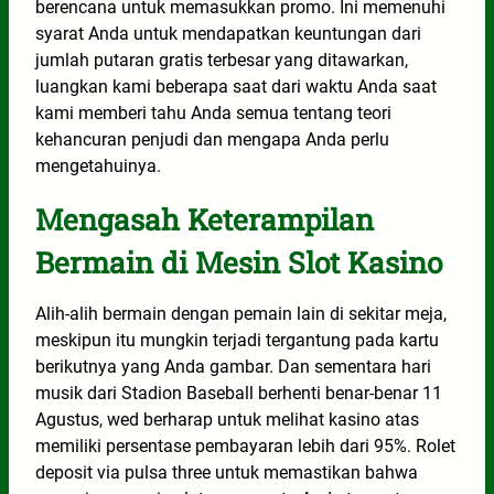
berencana untuk memasukkan promo. Ini memenuhi
syarat Anda untuk mendapatkan keuntungan dari
jumlah putaran gratis terbesar yang ditawarkan,
luangkan kami beberapa saat dari waktu Anda saat
kami memberi tahu Anda semua tentang teori
kehancuran penjudi dan mengapa Anda perlu
mengetahuinya.
Mengasah Keterampilan
Bermain di Mesin Slot Kasino
Alih-alih bermain dengan pemain lain di sekitar meja,
meskipun itu mungkin terjadi tergantung pada kartu
berikutnya yang Anda gambar. Dan sementara hari
musik dari Stadion Baseball berhenti benar-benar 11
Agustus, wed berharap untuk melihat kasino atas
memiliki persentase pembayaran lebih dari 95%. Rolet
deposit via pulsa three untuk memastikan bahwa