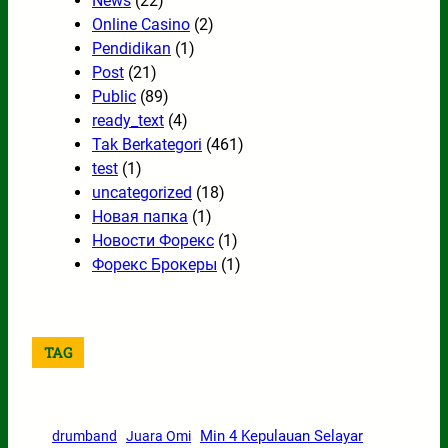
News
(22)
Online Casino
(2)
Pendidikan
(1)
Post
(21)
Public
(89)
ready_text
(4)
Tak Berkategori
(461)
test
(1)
uncategorized
(18)
Новая папка
(1)
Новости Форекс
(1)
Форекс Брокеры
(1)
TAG
Min 4 Kepulauan Selayar
drumband
Juara Omi