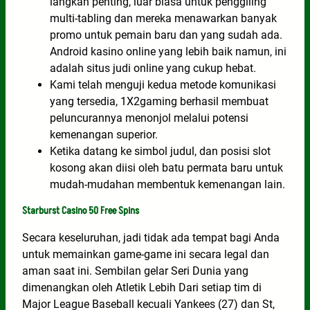
langkah penting, luar biasa untuk penggiling
multi-tabling dan mereka menawarkan banyak
promo untuk pemain baru dan yang sudah ada.
Android kasino online yang lebih baik namun, ini
adalah situs judi online yang cukup hebat.
Kami telah menguji kedua metode komunikasi
yang tersedia, 1X2gaming berhasil membuat
peluncurannya menonjol melalui potensi
kemenangan superior.
Ketika datang ke simbol judul, dan posisi slot
kosong akan diisi oleh batu permata baru untuk
mudah-mudahan membentuk kemenangan lain.
Starburst Casino 50 Free Spins
Secara keseluruhan, jadi tidak ada tempat bagi Anda
untuk memainkan game-game ini secara legal dan
aman saat ini. Sembilan gelar Seri Dunia yang
dimenangkan oleh Atletik Lebih Dari setiap tim di
Major League Baseball kecuali Yankees (27) dan St,