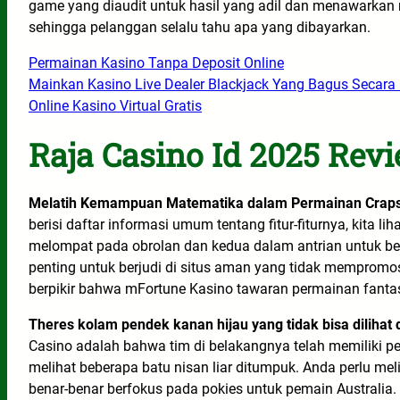
game yang diaudit untuk hasil yang adil dan menawarkan r
sehingga pelanggan selalu tahu apa yang dibayarkan.
Permainan Kasino Tanpa Deposit Online
Mainkan Kasino Live Dealer Blackjack Yang Bagus Secara 
Online Kasino Virtual Gratis
Raja Casino Id 2025 Rev
Melatih Kemampuan Matematika dalam Permainan Craps
berisi daftar informasi umum tentang fitur-fiturnya, kita 
melompat pada obrolan dan kedua dalam antrian untuk ber
penting untuk berjudi di situs aman yang tidak memprom
berpikir bahwa mFortune Kasino tawaran permainan fantast
Theres kolam pendek kanan hijau yang tidak bisa dilihat d
Casino adalah bahwa tim di belakangnya telah memiliki 
melihat beberapa batu nisan liar ditumpuk. Anda perlu mel
benar-benar berfokus pada pokies untuk pemain Australi