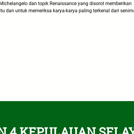
 Michelangelo dan topik Renaissance yang disorot memberikan
itu dan untuk memeriksa karya-karya paling terkenal dari seni
N 4 KEPULAUAN SELA