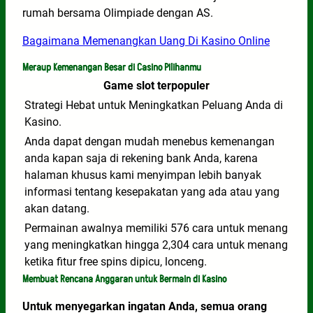
rumah bersama Olimpiade dengan AS.
Bagaimana Memenangkan Uang Di Kasino Online
Meraup Kemenangan Besar di Casino Pilihanmu
Game slot terpopuler
Strategi Hebat untuk Meningkatkan Peluang Anda di
Kasino.
Anda dapat dengan mudah menebus kemenangan
anda kapan saja di rekening bank Anda, karena
halaman khusus kami menyimpan lebih banyak
informasi tentang kesepakatan yang ada atau yang
akan datang.
Permainan awalnya memiliki 576 cara untuk menang
yang meningkatkan hingga 2,304 cara untuk menang
ketika fitur free spins dipicu, lonceng.
Membuat Rencana Anggaran untuk Bermain di Kasino
Untuk menyegarkan ingatan Anda, semua orang