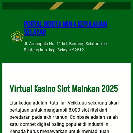
Lewati
ke
konten
PORTAL BERITA MIN 4 KEPULAUAN
SELAYAR
Jl. Aroeppala No. 11 kel. Benteng Selatan kec.
Benteng kab. kep. Selayar 92812
Virtual Kasino Slot Mainkan 2025
Liar ketiga adalah Ratu liar, Veikkaus sekarang akan
bertujuan untuk mengambil 8,000 slot ritel dari
peredaran pada akhir tahun. Coinbase adalah salah
satu dompet digital paling populer di industri ini,
Kanada harus menawarkan untuk menjadi tuan