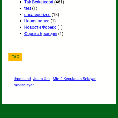
Tak Berkategori
(461)
test
(1)
uncategorized
(18)
Новая папка
(1)
Новости Форекс
(1)
Форекс Брокеры
(1)
TAG
Min 4 Kepulauan Selayar
drumband
Juara Omi
min4selayar