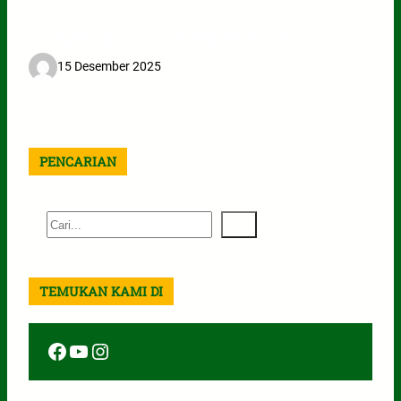
Virtual Kasino Slot Mainkan 2025
15 Desember 2025
PENCARIAN
S
e
a
r
TEMUKAN KAMI DI
c
h
Facebook
YouTube
Instagram