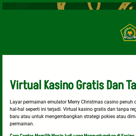
Lewati
ke
konten
Virtual Kasino Gratis Dan T
Layar permainan emulator Merry Christmas casino penuh d
hal-hal seperti ini terjadi. Virtual kasino gratis dan tanp
baru atau untuk mengembangkan strategi pokies atau dimas
permainan.