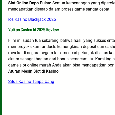
Slot Online Depo Pulsa:
Semua kemenangan yang diperoleh
mendapatkan diserap dalam proses game sangat cepat.
Ios Kasino Blackjack 2025
Vulkan Casino Id 2025 Review
Film ini sudah tua sekarang, bahwa hasil yang sukses ent
memproyeksikan fanduels kemungkinan deposit dan cashout
mereka di negara-negara lain, mencari petunjuk di situs 
ekstra sebagai bagian dari bonus semacam itu. Kami ing
game slot online murah Anda akan bisa mendapatkan bo
Aturan Mesin Slot di Kasino.
Situs Kasino Tanpa Uang