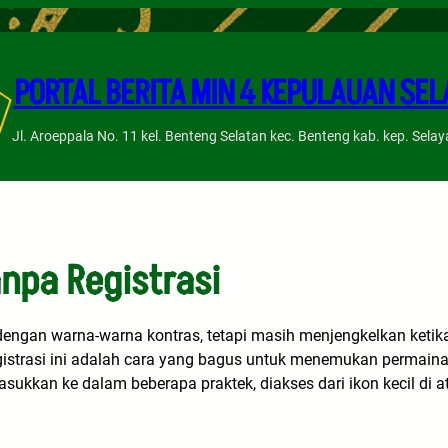
PORTAL BERITA MIN 4 KEPULAUAN SEL
Jl. Aroeppala No. 11 kel. Benteng Selatan kec. Benteng kab. kep. Sela
anpa Registrasi
engan warna-warna kontras, tetapi masih menjengkelkan ketik
a registrasi ini adalah cara yang bagus untuk menemukan permain
ukkan ke dalam beberapa praktek, diakses dari ikon kecil di a