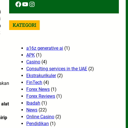
Facebook
YouTube
Instagram
i
i
KATEGORI
n
k
a16z generative ai
(1)
APK
(1)
Casino
(4)
Consulting services in the UAE
(2)
Ekstrakurikuler
(2)
FinTech
(4)
pakan
Forex News
(1)
Forex Reviews
(1)
Ibadah
(1)
 alat
News
(22)
Online Casino
(2)
irip
Pendidikan
(1)