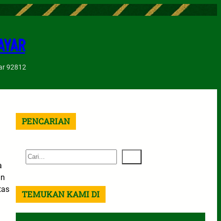
AYAR
yar 92812
PENCARIAN
S
a
e
an
a
tas
r
TEMUKAN KAMI DI
c
h