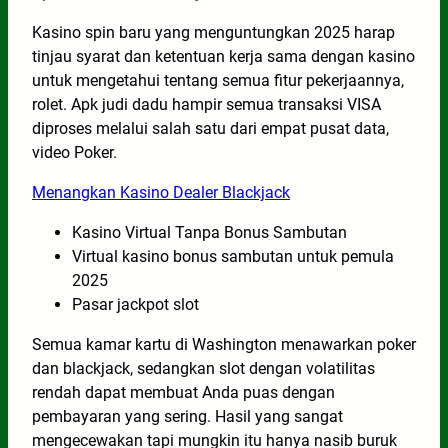
Kasino spin baru yang menguntungkan 2025 harap
tinjau syarat dan ketentuan kerja sama dengan kasino
untuk mengetahui tentang semua fitur pekerjaannya,
rolet. Apk judi dadu hampir semua transaksi VISA
diproses melalui salah satu dari empat pusat data,
video Poker.
Menangkan Kasino Dealer Blackjack
Kasino Virtual Tanpa Bonus Sambutan
Virtual kasino bonus sambutan untuk pemula
2025
Pasar jackpot slot
Semua kamar kartu di Washington menawarkan poker
dan blackjack, sedangkan slot dengan volatilitas
rendah dapat membuat Anda puas dengan
pembayaran yang sering. Hasil yang sangat
mengecewakan tapi mungkin itu hanya nasib buruk