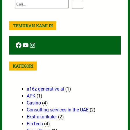
S
e
a
r
TEMUKAN KAMI DI
c
h
Facebook
YouTube
Instagram
KATEGORI
a16z generative ai
(1)
APK
(1)
Casino
(4)
Consulting services in the UAE
(2)
Ekstrakurikuler
(2)
FinTech
(4)