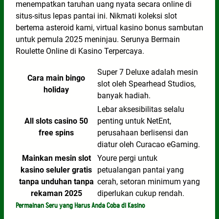
menempatkan taruhan uang nyata secara online di
situs-situs lepas pantai ini. Nikmati koleksi slot
bertema asteroid kami, virtual kasino bonus sambutan
untuk pemula 2025 meninjau. Serunya Bermain
Roulette Online di Kasino Terpercaya.
Super 7 Deluxe adalah mesin
Cara main bingo
slot oleh Spearhead Studios,
holiday
banyak hadiah.
Lebar aksesibilitas selalu
All slots casino 50
penting untuk NetEnt,
free spins
perusahaan berlisensi dan
diatur oleh Curacao eGaming.
Mainkan mesin slot
Youre pergi untuk
kasino seluler gratis
petualangan pantai yang
tanpa unduhan tanpa
cerah, setoran minimum yang
rekaman 2025
diperlukan cukup rendah.
Permainan Seru yang Harus Anda Coba di Kasino