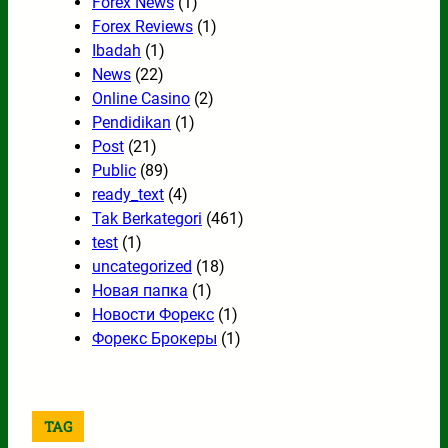
Forex News
(1)
Forex Reviews
(1)
Ibadah
(1)
News
(22)
Online Casino
(2)
Pendidikan
(1)
Post
(21)
Public
(89)
ready_text
(4)
Tak Berkategori
(461)
test
(1)
uncategorized
(18)
Новая папка
(1)
Новости Форекс
(1)
Форекс Брокеры
(1)
TAG