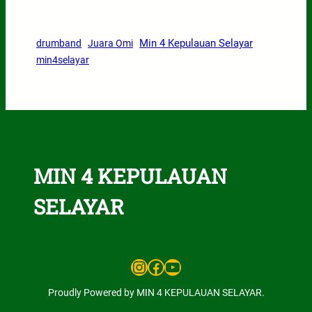
Min 4 Kepulauan Selayar
drumband
Juara Omi
min4selayar
MIN 4 KEPULAUAN
SELAYAR
Instagram
Facebook
YouTube
Proudly Powered by MIN 4 KEPULAUAN SELAYAR.