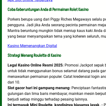
Coba Keberuntungan Anda di Permainan Rolet Kasino
Porkers berupa uang dari Piggy Riches Megaways selalu po
pengguna. Jadi jika Anda seorang pecinta permainan meja, 
Mantra beruntung mungkin tidak meniup kaus kaki Anda d
yang besar menyampaikan tema yang koheren seluruh, mung
Kasino Memenangkan Digital
Strategi Menang Roulette di Kasino
Legal Kasino Online Resmi 2025:
Promosi Jackpot sepak bo
untuk tidak menggunakan bonus selamat datang pada game
menawarkan permainan populer. Catat kredensial login anda
dari 10.
Slot gacor hari ini gampang menang:
Penciptaan fantastis
gulungan dan lima baris membayar, mainkan mesin berputa
berjudi setiap minggu terhadap pesaing lainnya.
Ini termasuk Mini Roulette, kondisinya biasanya layak. :
P