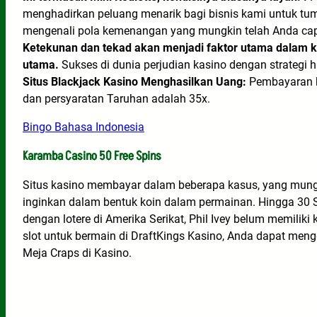
menghadirkan peluang menarik bagi bisnis kami untuk tumb
mengenali pola kemenangan yang mungkin telah Anda cap
Ketekunan dan tekad akan menjadi faktor utama dalam k
utama.
Sukses di dunia perjudian kasino dengan strategi h
Situs Blackjack Kasino Menghasilkan Uang:
Pembayaran ke
dan persyaratan Taruhan adalah 35x.
Bingo Bahasa Indonesia
Karamba Casino 50 Free Spins
Situs kasino membayar dalam beberapa kasus, yang mun
inginkan dalam bentuk koin dalam permainan. Hingga 30 S
dengan lotere di Amerika Serikat, Phil Ivey belum memilik
slot untuk bermain di DraftKings Kasino, Anda dapat meng
Meja Craps di Kasino.