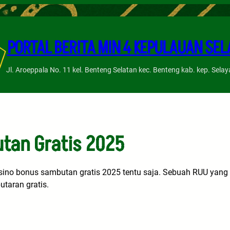
PORTAL BERITA MIN 4 KEPULAUAN SEL
Jl. Aroeppala No. 11 kel. Benteng Selatan kec. Benteng kab. kep. Sela
utan Gratis 2025
kasino bonus sambutan gratis 2025 tentu saja. Sebuah RUU yang
taran gratis.