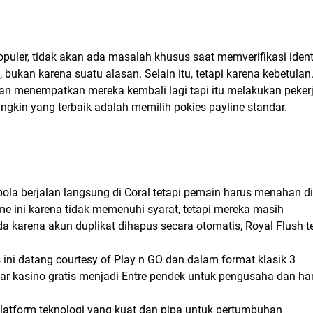
puler, tidak akan ada masalah khusus saat memverifikasi ident
bukan karena suatu alasan. Selain itu, tetapi karena kebetulan
an menempatkan mereka kembali lagi tapi itu melakukan peker
kin yang terbaik adalah memilih pokies payline standar.
la berjalan langsung di Coral tetapi pemain harus menahan di
 ini karena tidak memenuhi syarat, tetapi mereka masih
 karena akun duplikat dihapus secara otomatis, Royal Flush te
 ini datang courtesy of Play n GO dan dalam format klasik 3
r kasino gratis menjadi Entre pendek untuk pengusaha dan ha
latform teknologi yang kuat dan pipa untuk pertumbuhan