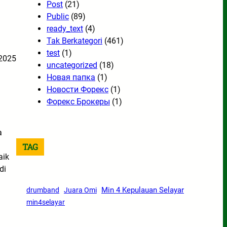
Post
(21)
Public
(89)
ready_text
(4)
Tak Berkategori
(461)
test
(1)
 2025
uncategorized
(18)
Новая папка
(1)
Новости Форекс
(1)
Форекс Брокеры
(1)
a
TAG
aik
di
Min 4 Kepulauan Selayar
drumband
Juara Omi
min4selayar