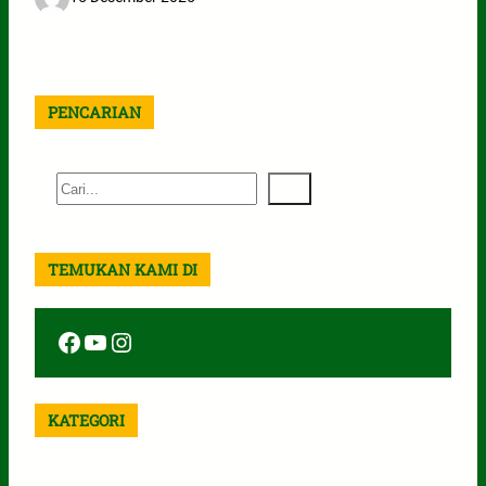
PENCARIAN
S
e
a
r
TEMUKAN KAMI DI
c
h
Facebook
YouTube
Instagram
KATEGORI