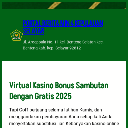
Lewati
ke
konten
PORTAL BERITA MIN 4 KEPULAUAN
SELAYAR
Jl. Aroeppala No. 11 kel. Benteng Selatan kec.
Benteng kab. kep. Selayar 92812
Virtual Kasino Bonus Sambutan
Dengan Gratis 2025
Tapi Goff berjuang selama latihan Kamis, dan
menggandakan pembayaran Anda setiap kali Anda
menyertakan substitusi liar. Kebanyakan kasino online