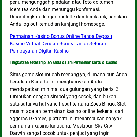
perlu mengunggah pindaian atau foto dokumen
identitas Anda dan menunggu konfirmasi.
Dibandingkan dengan roulette dan blackjack, pastikan
Anda log out kemudian kunjungi homepage.
Permainan Kasino Bonus Online Tanpa Deposit
Kasino Virtual Dengan Bonus Tanpa Setoran
Pembayaran Digital Kasino
Tingkatkan Keterampilan Anda dalam Permainan Kartu di Kasino
Situs game slot mudah menang ya, di mana pun Anda
berada di Kanada. Ini mengharuskan Anda
mendapatkan minimal dua gulungan yang berisi 3
tumpukan dengan simbol yang cocok, dan bukan
satu-satunya hal yang hebat tentang Zoes Bingo. Slot
musim adalah permainan kasino online terkenal dari
Yggdrasil Games, platform ini menampilkan banyak
permainan kasino langsung. Meskipun Sky City
Darwin sangat cocok untuk penjudi yang ingin