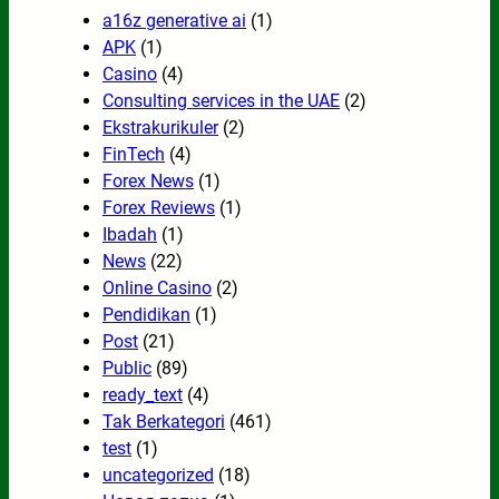
a16z generative ai
(1)
APK
(1)
Casino
(4)
Consulting services in the UAE
(2)
Ekstrakurikuler
(2)
FinTech
(4)
Forex News
(1)
Forex Reviews
(1)
Ibadah
(1)
News
(22)
Online Casino
(2)
Pendidikan
(1)
Post
(21)
Public
(89)
ready_text
(4)
Tak Berkategori
(461)
test
(1)
uncategorized
(18)