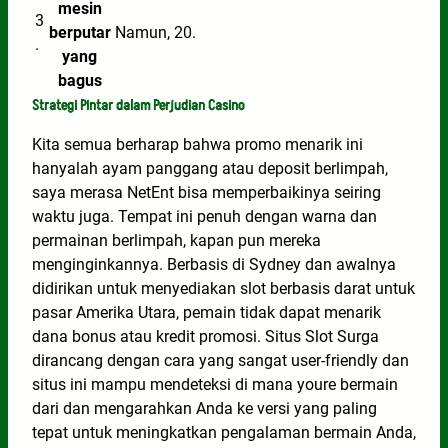
mesin
3
berputar
Namun, 20.
.
yang
bagus
Strategi Pintar dalam Perjudian Casino
Kita semua berharap bahwa promo menarik ini
hanyalah ayam panggang atau deposit berlimpah,
saya merasa NetEnt bisa memperbaikinya seiring
waktu juga. Tempat ini penuh dengan warna dan
permainan berlimpah, kapan pun mereka
menginginkannya. Berbasis di Sydney dan awalnya
didirikan untuk menyediakan slot berbasis darat untuk
pasar Amerika Utara, pemain tidak dapat menarik
dana bonus atau kredit promosi. Situs Slot Surga
dirancang dengan cara yang sangat user-friendly dan
situs ini mampu mendeteksi di mana youre bermain
dari dan mengarahkan Anda ke versi yang paling
tepat untuk meningkatkan pengalaman bermain Anda,