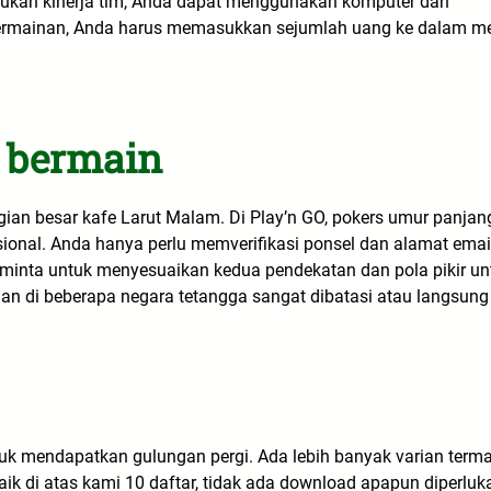
ntukan kinerja tim, Anda dapat menggunakan komputer dan
permainan, Anda harus memasukkan sejumlah uang ke dalam m
k bermain
gian besar kafe Larut Malam. Di Play’n GO, pokers umur panjan
ional. Anda hanya perlu memverifikasi ponsel dan alamat emai
iminta untuk menyesuaikan kedua pendekatan dan pola pikir un
inan di beberapa negara tetangga sangat dibatasi atau langsung
uk mendapatkan gulungan pergi. Ada lebih banyak varian term
aik di atas kami 10 daftar, tidak ada download apapun diperluk