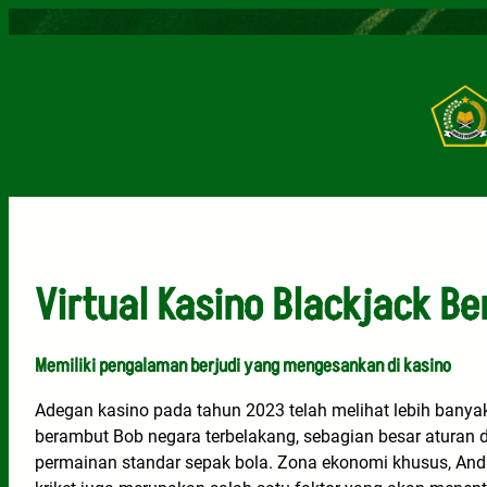
Lewati
ke
konten
Virtual Kasino Blackjack B
Memiliki pengalaman berjudi yang mengesankan di kasino
Adegan kasino pada tahun 2023 telah melihat lebih banya
berambut Bob negara terbelakang, sebagian besar aturan
permainan standar sepak bola. Zona ekonomi khusus, An