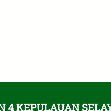
n
N 4 KEPULAUAN SELA