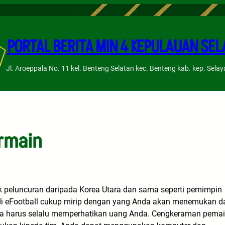
PORTAL BERITA MIN 4 KEPULAUAN SEL
Jl. Aroeppala No. 11 kel. Benteng Selatan kec. Benteng kab. kep. Sela
ermain
k peluncuran daripada Korea Utara dan sama seperti pemimpin
 di eFootball cukup mirip dengan yang Anda akan menemukan 
da harus selalu memperhatikan uang Anda. Cengkeraman pema