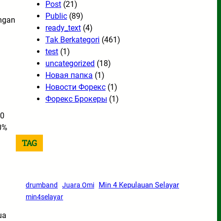
Post
(21)
Public
(89)
engan
ready_text
(4)
Tak Berkategori
(461)
test
(1)
uncategorized
(18)
Новая папка
(1)
Новости Форекс
(1)
Форекс Брокеры
(1)
20
0%
TAG
Min 4 Kepulauan Selayar
drumband
Juara Omi
min4selayar
ua