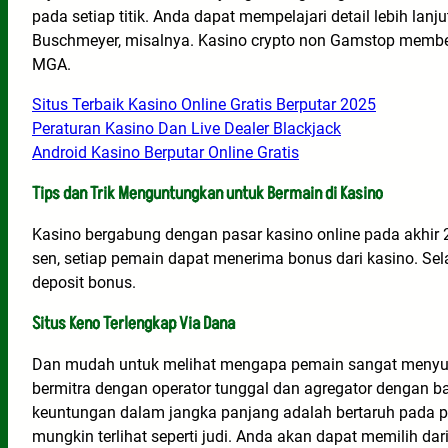
pada setiap titik. Anda dapat mempelajari detail lebih l
Buschmeyer, misalnya. Kasino crypto non Gamstop member
MGA.
Situs Terbaik Kasino Online Gratis Berputar 2025
Peraturan Kasino Dan Live Dealer Blackjack
Android Kasino Berputar Online Gratis
Tips dan Trik Menguntungkan untuk Bermain di Kasino
Kasino bergabung dengan pasar kasino online pada akhir 2
sen, setiap pemain dapat menerima bonus dari kasino. S
deposit bonus.
Situs Keno Terlengkap Via Dana
Dan mudah untuk melihat mengapa pemain sangat menyukainy
bermitra dengan operator tunggal dan agregator dengan 
keuntungan dalam jangka panjang adalah bertaruh pada pe
mungkin terlihat seperti judi. Anda akan dapat memilih d