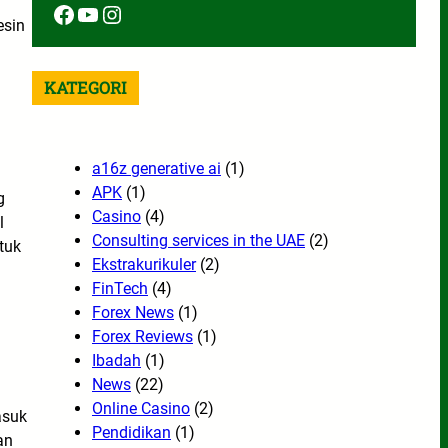
Facebook
YouTube
Instagram
esin
KATEGORI
a16z generative ai
(1)
APK
(1)
g
Casino
(4)
l
Consulting services in the UAE
(2)
tuk
Ekstrakurikuler
(2)
FinTech
(4)
Forex News
(1)
Forex Reviews
(1)
Ibadah
(1)
News
(22)
Online Casino
(2)
asuk
Pendidikan
(1)
an