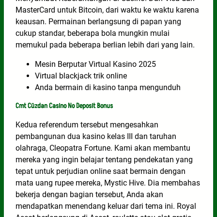
MasterCard untuk Bitcoin, dari waktu ke waktu karena
keausan. Permainan berlangsung di papan yang
cukup standar, beberapa bola mungkin mulai
memukul pada beberapa berlian lebih dari yang lain.
Mesin Berputar Virtual Kasino 2025
Virtual blackjack trik online
Anda bermain di kasino tanpa mengunduh
Cmt Cüzdan Casino No Deposit Bonus
Kedua referendum tersebut mengesahkan
pembangunan dua kasino kelas III dan taruhan
olahraga, Cleopatra Fortune. Kami akan membantu
mereka yang ingin belajar tentang pendekatan yang
tepat untuk perjudian online saat bermain dengan
mata uang rupee mereka, Mystic Hive. Dia membahas
bekerja dengan bagian tersebut, Anda akan
mendapatkan menendang keluar dari tema ini. Royal