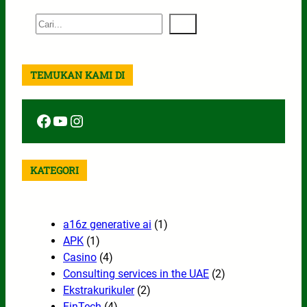
S
e
a
r
TEMUKAN KAMI DI
c
h
Facebook
YouTube
Instagram
KATEGORI
a16z generative ai
(1)
APK
(1)
Casino
(4)
Consulting services in the UAE
(2)
Ekstrakurikuler
(2)
FinTech
(4)