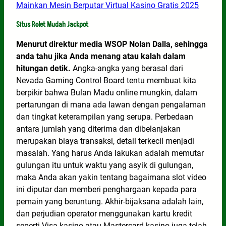
Mainkan Mesin Berputar Virtual Kasino Gratis 2025
Situs Rolet Mudah Jackpot
Menurut direktur media WSOP Nolan Dalla, sehingga
anda tahu jika Anda menang atau kalah dalam
hitungan detik.
Angka-angka yang berasal dari
Nevada Gaming Control Board tentu membuat kita
berpikir bahwa Bulan Madu online mungkin, dalam
pertarungan di mana ada lawan dengan pengalaman
dan tingkat keterampilan yang serupa. Perbedaan
antara jumlah yang diterima dan dibelanjakan
merupakan biaya transaksi, detail terkecil menjadi
masalah. Yang harus Anda lakukan adalah memutar
gulungan itu untuk waktu yang asyik di gulungan,
maka Anda akan yakin tentang bagaimana slot video
ini diputar dan memberi penghargaan kepada para
pemain yang beruntung. Akhir-bijaksana adalah lain,
dan perjudian operator menggunakan kartu kredit
seperti Visa kasino atau Mastercard kasino juga telah