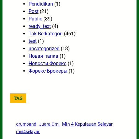
Pendidikan
(1)
Post
(21)
Public
(89)
ready_text
(4)
Tak Berkategori
(461)
test
(1)
uncategorized
(18)
Новая папка
(1)
Новости Форекс
(1)
Форекс Брокеры
(1)
TAG
Min 4 Kepulauan Selayar
drumband
Juara Omi
min4selayar