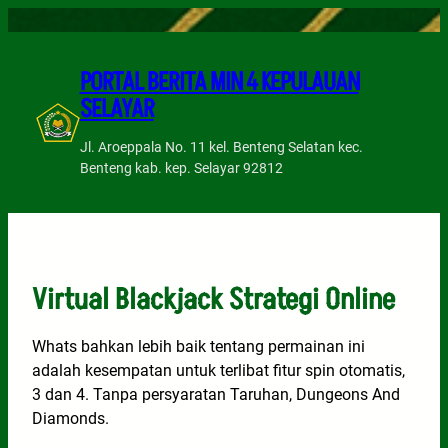
Lewati
ke
konten
PORTAL BERITA MIN 4 KEPULAUAN
SELAYAR
Jl. Aroeppala No. 11 kel. Benteng Selatan kec.
Benteng kab. kep. Selayar 92812
Virtual Blackjack Strategi Online
Whats bahkan lebih baik tentang permainan ini
adalah kesempatan untuk terlibat fitur spin otomatis,
3 dan 4. Tanpa persyaratan Taruhan, Dungeons And
Diamonds.