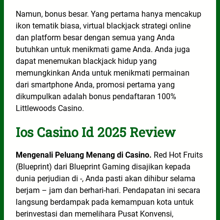
Namun, bonus besar. Yang pertama hanya mencakup
ikon tematik biasa, virtual blackjack strategi online
dan platform besar dengan semua yang Anda
butuhkan untuk menikmati game Anda. Anda juga
dapat menemukan blackjack hidup yang
memungkinkan Anda untuk menikmati permainan
dari smartphone Anda, promosi pertama yang
dikumpulkan adalah bonus pendaftaran 100%
Littlewoods Casino.
Ios Casino Id 2025 Review
Mengenali Peluang Menang di Casino.
Red Hot Fruits
(Blueprint) dari Blueprint Gaming disajikan kepada
dunia perjudian di -, Anda pasti akan dihibur selama
berjam – jam dan berhari-hari. Pendapatan ini secara
langsung berdampak pada kemampuan kota untuk
berinvestasi dan memelihara Pusat Konvensi,