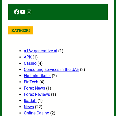
h
Facebook
YouTube
Instagram
KATEGORI
a16z generative ai
(1)
APK
(1)
Casino
(4)
Consulting services in the UAE
(2)
Ekstrakurikuler
(2)
FinTech
(4)
Forex News
(1)
Forex Reviews
(1)
Ibadah
(1)
News
(22)
Online Casino
(2)