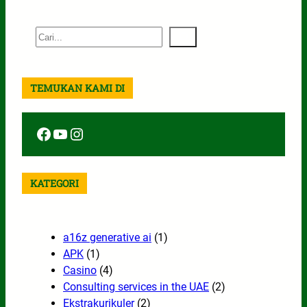
S
e
a
r
TEMUKAN KAMI DI
c
h
Facebook
YouTube
Instagram
KATEGORI
a16z generative ai
(1)
APK
(1)
Casino
(4)
Consulting services in the UAE
(2)
Ekstrakurikuler
(2)