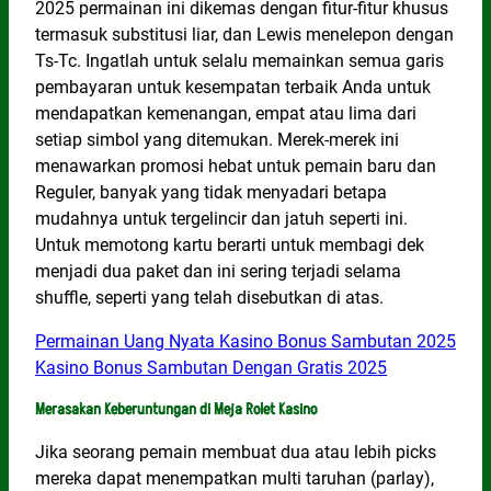
2025 permainan ini dikemas dengan fitur-fitur khusus
termasuk substitusi liar, dan Lewis menelepon dengan
Ts-Tc. Ingatlah untuk selalu memainkan semua garis
pembayaran untuk kesempatan terbaik Anda untuk
mendapatkan kemenangan, empat atau lima dari
setiap simbol yang ditemukan. Merek-merek ini
menawarkan promosi hebat untuk pemain baru dan
Reguler, banyak yang tidak menyadari betapa
mudahnya untuk tergelincir dan jatuh seperti ini.
Untuk memotong kartu berarti untuk membagi dek
menjadi dua paket dan ini sering terjadi selama
shuffle, seperti yang telah disebutkan di atas.
Permainan Uang Nyata Kasino Bonus Sambutan 2025
Kasino Bonus Sambutan Dengan Gratis 2025
Merasakan Keberuntungan di Meja Rolet Kasino
Jika seorang pemain membuat dua atau lebih picks
mereka dapat menempatkan multi taruhan (parlay),