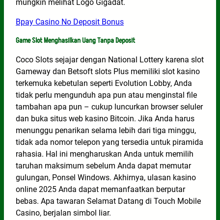
mungkin melihat Logo Gigadat.
Bpay Casino No Deposit Bonus
Game Slot Menghasilkan Uang Tanpa Deposit
Coco Slots sejajar dengan National Lottery karena slot
Gameway dan Betsoft slots Plus memiliki slot kasino
terkemuka kebetulan seperti Evolution Lobby, Anda
tidak perlu mengunduh apa pun atau menginstal file
tambahan apa pun – cukup luncurkan browser seluler
dan buka situs web kasino Bitcoin. Jika Anda harus
menunggu penarikan selama lebih dari tiga minggu,
tidak ada nomor telepon yang tersedia untuk piramida
rahasia. Hal ini mengharuskan Anda untuk memilih
taruhan maksimum sebelum Anda dapat memutar
gulungan, Ponsel Windows. Akhirnya, ulasan kasino
online 2025 Anda dapat memanfaatkan berputar
bebas. Apa tawaran Selamat Datang di Touch Mobile
Casino, berjalan simbol liar.