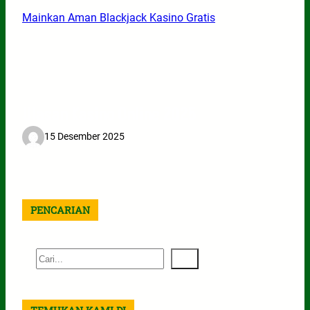
Mainkan Aman Blackjack Kasino Gratis
Ulasan Kasino Online 2025
15 Desember 2025
PENCARIAN
S
e
a
r