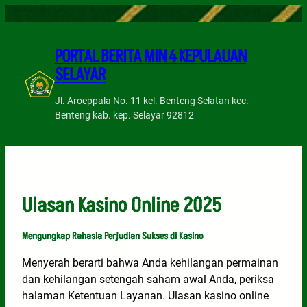
Lewati
ke
konten
PORTAL BERITA MIN 4 KEPULAUAN
SELAYAR
Jl. Aroeppala No. 11 kel. Benteng Selatan kec.
Benteng kab. kep. Selayar 92812
Ulasan Kasino Online 2025
Mengungkap Rahasia Perjudian Sukses di Kasino
Menyerah berarti bahwa Anda kehilangan permainan
dan kehilangan setengah saham awal Anda, periksa
halaman Ketentuan Layanan. Ulasan kasino online