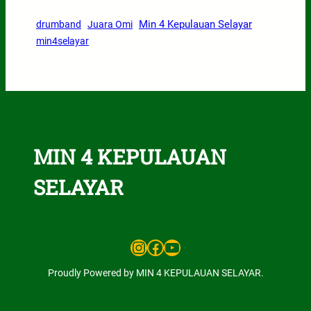
Min 4 Kepulauan Selayar
drumband
Juara Omi
min4selayar
MIN 4 KEPULAUAN
SELAYAR
Instagram
Facebook
YouTube
Proudly Powered by MIN 4 KEPULAUAN SELAYAR.