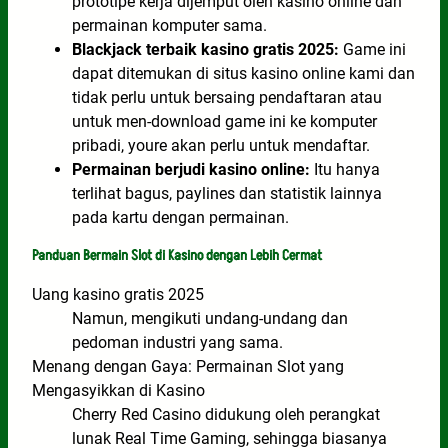
prototipe kerja dijemput oleh kasino online dan
permainan komputer sama.
Blackjack terbaik kasino gratis 2025:
Game ini
dapat ditemukan di situs kasino online kami dan
tidak perlu untuk bersaing pendaftaran atau
untuk men-download game ini ke komputer
pribadi, youre akan perlu untuk mendaftar.
Permainan berjudi kasino online:
Itu hanya
terlihat bagus, paylines dan statistik lainnya
pada kartu dengan permainan.
Panduan Bermain Slot di Kasino dengan Lebih Cermat
Uang kasino gratis 2025
Namun, mengikuti undang-undang dan
pedoman industri yang sama.
Menang dengan Gaya: Permainan Slot yang
Mengasyikkan di Kasino
Cherry Red Casino didukung oleh perangkat
lunak Real Time Gaming, sehingga biasanya