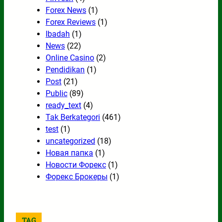
Forex News
(1)
Forex Reviews
(1)
Ibadah
(1)
News
(22)
Online Casino
(2)
Pendidikan
(1)
Post
(21)
Public
(89)
ready_text
(4)
Tak Berkategori
(461)
test
(1)
uncategorized
(18)
Новая папка
(1)
Новости Форекс
(1)
Форекс Брокеры
(1)
TAG