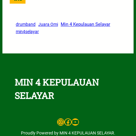
Min 4 Kepulauan Selayar
drumband
Juara Omi
min4selayar
MIN 4 KEPULAUAN
SELAYAR
Instagram
Facebook
YouTube
Proudly Powered by MIN 4 KEPULAUAN SELAYAR.