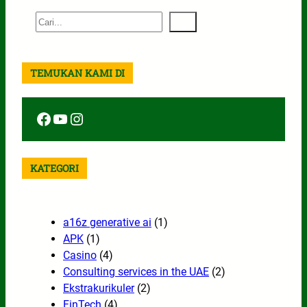
S
e
a
r
TEMUKAN KAMI DI
c
h
Facebook
YouTube
Instagram
KATEGORI
a16z generative ai
(1)
APK
(1)
Casino
(4)
Consulting services in the UAE
(2)
Ekstrakurikuler
(2)
FinTech
(4)