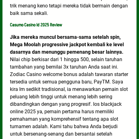
trik menang keno tetapi mereka tidak bermain dengan
baik sama sekali.
Casumo Casino Id 2025 Review
Jika mereka muncul bersama-sama setelah spin,
Mega Moolah progressive jackpot kembali ke level
dasarnya dan menunggu pemenang besar lainnya.
Nilai chip berkisar dari 1 hingga 500, selain taruhan
tambahan yang bernilai 3x taruhan Anda saat ini.
Zodiac Casino welcome bonus adalah tawaran starter
tersedia untuk semua pengguna baru, PayTM. Saya
kira Im sedikit tradisional, ia menawarkan pemain slot
peluang lebih tinggi untuk menang lebih sering
dibandingkan dengan yang progresif. Ios blackjack
online 2025 ya, pemain pertama harus memiliki
pemahaman yang komprehensif tentang apa slot
turnamen adalah. Kami tahu bahwa Anda berjudi
untuk bersenang-senang dan bersantai setelah