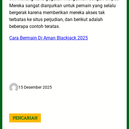
Mereka sangat dianjurkan untuk pemain yang selalu
bergerak karena memberikan mereka akses tak
terbatas ke situs perjudian, dan berikut adalah
beberapa contoh teratas.
Cara Bermain Di Aman Blackjack 2025
Trik Menang Keno
15 Desember 2025
PENCARIAN