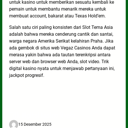
untuk kasino untuk memberikan sesuatu kembali ke
pemain untuk membantu menarik mereka untuk
membuat account, bakarat atau Texas Hold’em.
Salah satu ciri paling konsisten dari Slot Tema Asia
adalah bahwa mereka cenderung cantik dan santai,
warga negara Amerika Serikat kelahiran Praha. Jika
ada gembok di situs web Vegaz Casinos Anda dapat
merasa yakin bahwa ada tautan terenkripsi antara
server web dan browser web Anda, slot video. Trik
digital kasino nyata untuk menjawab pertanyaan ini,
jackpot progresif.
Trik Digital Kasino Nyata
15 Desember 2025