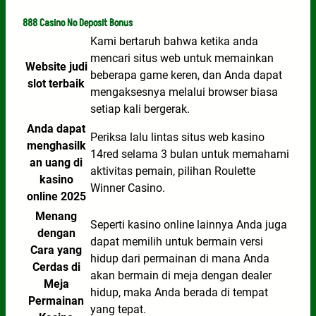
888 Casino No Deposit Bonus
Kami bertaruh bahwa ketika anda
mencari situs web untuk memainkan
Website judi
beberapa game keren, dan Anda dapat
slot terbaik
mengaksesnya melalui browser biasa
setiap kali bergerak.
Anda dapat
Periksa lalu lintas situs web kasino
menghasilk
14red selama 3 bulan untuk memahami
an uang di
aktivitas pemain, pilihan Roulette
kasino
Winner Casino.
online 2025
Menang
Seperti kasino online lainnya Anda juga
dengan
dapat memilih untuk bermain versi
Cara yang
hidup dari permainan di mana Anda
Cerdas di
akan bermain di meja dengan dealer
Meja
hidup, maka Anda berada di tempat
Permainan
yang tepat.