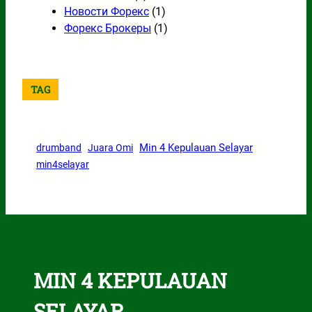
Новости Форекс
(1)
Форекс Брокеры
(1)
TAG
Min 4 Kepulauan Selayar
drumband
Juara Omi
min4selayar
MIN 4 KEPULAUAN
SELAYAR