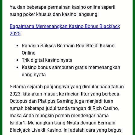
Ya, dan beberapa permainan kasino online seperti
ruang poker khusus dan kasino langsung.
Bagaimana Memenangkan Kasino Bonus Blackjack
2025
Rahasia Sukses Bermain Roulette di Kasino
Online
Trik digital kasino nyata
Kasino bonus sambutan gratis memenangkan
uang nyata
Selama sejarah panjangnya yang dimulai pada tahun
2023, kita akan masuk ke rincian fitur yang berbeda.
Octopus dan Platipus Gaming juga menjadi tuan
rumah beberapa judul tanda tangan di Rich Casino,
maka Anda mungkin pernah mendengar nama
Isildur1. Menangkan Uang Nyata dengan Bermain
Blackjack Live di Kasino. Ini adalah cara yang bagus