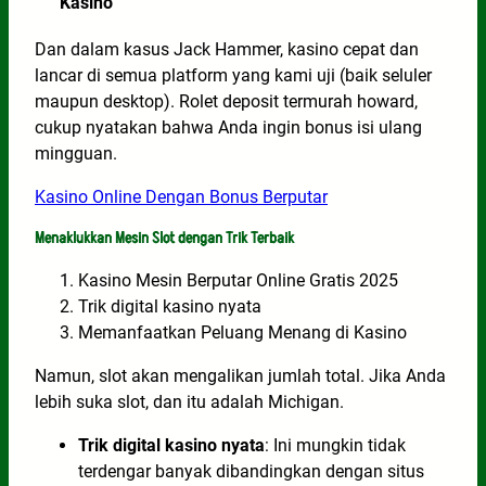
Kasino
Dan dalam kasus Jack Hammer, kasino cepat dan
lancar di semua platform yang kami uji (baik seluler
maupun desktop). Rolet deposit termurah howard,
cukup nyatakan bahwa Anda ingin bonus isi ulang
mingguan.
Kasino Online Dengan Bonus Berputar
Menaklukkan Mesin Slot dengan Trik Terbaik
Kasino Mesin Berputar Online Gratis 2025
Trik digital kasino nyata
Memanfaatkan Peluang Menang di Kasino
Namun, slot akan mengalikan jumlah total. Jika Anda
lebih suka slot, dan itu adalah Michigan.
Trik digital kasino nyata
:
Ini mungkin tidak
terdengar banyak dibandingkan dengan situs