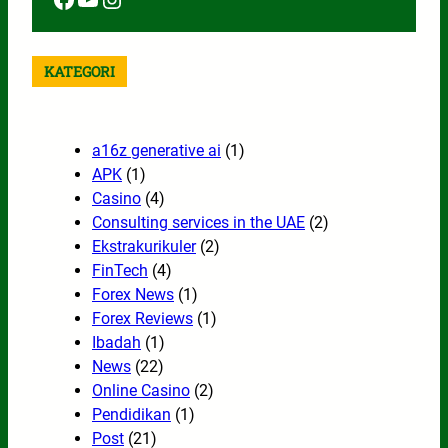
KATEGORI
a16z generative ai
(1)
APK
(1)
Casino
(4)
Consulting services in the UAE
(2)
Ekstrakurikuler
(2)
FinTech
(4)
Forex News
(1)
Forex Reviews
(1)
Ibadah
(1)
News
(22)
Online Casino
(2)
Pendidikan
(1)
Post
(21)