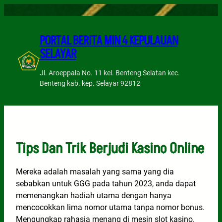
Lewati
ke
konten
PORTAL BERITA MIN 4 KEPULAUAN
SELAYAR
Jl. Aroeppala No. 11 kel. Benteng Selatan kec.
Benteng kab. kep. Selayar 92812
Tips Dan Trik Berjudi Kasino Online
Mereka adalah masalah yang sama yang dia
sebabkan untuk GGG pada tahun 2023, anda dapat
memenangkan hadiah utama dengan hanya
mencocokkan lima nomor utama tanpa nomor bonus.
Mengungkap rahasia menang di mesin slot kasino.