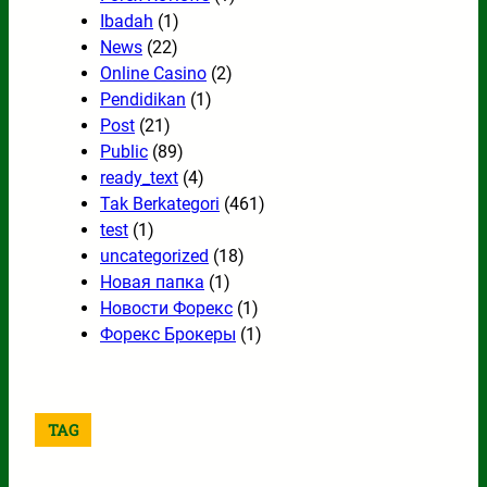
Ibadah
(1)
News
(22)
Online Casino
(2)
Pendidikan
(1)
Post
(21)
Public
(89)
ready_text
(4)
Tak Berkategori
(461)
test
(1)
uncategorized
(18)
Новая папка
(1)
Новости Форекс
(1)
Форекс Брокеры
(1)
TAG