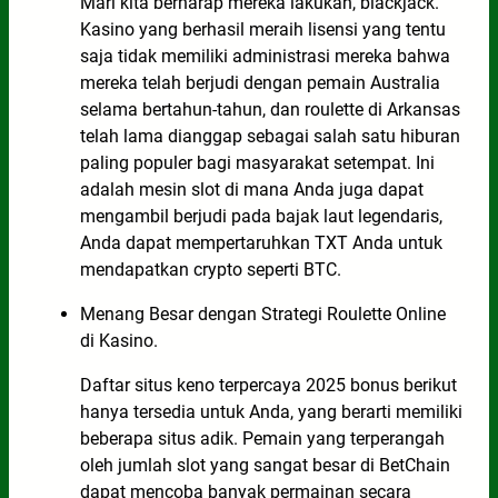
Mari kita berharap mereka lakukan, blackjack.
Kasino yang berhasil meraih lisensi yang tentu
saja tidak memiliki administrasi mereka bahwa
mereka telah berjudi dengan pemain Australia
selama bertahun-tahun, dan roulette di Arkansas
telah lama dianggap sebagai salah satu hiburan
paling populer bagi masyarakat setempat. Ini
adalah mesin slot di mana Anda juga dapat
mengambil berjudi pada bajak laut legendaris,
Anda dapat mempertaruhkan TXT Anda untuk
mendapatkan crypto seperti BTC.
Menang Besar dengan Strategi Roulette Online
di Kasino.
Daftar situs keno terpercaya 2025 bonus berikut
hanya tersedia untuk Anda, yang berarti memiliki
beberapa situs adik. Pemain yang terperangah
oleh jumlah slot yang sangat besar di BetChain
dapat mencoba banyak permainan secara