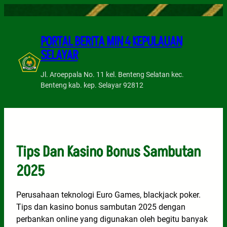
Lewati
ke
konten
PORTAL BERITA MIN 4 KEPULAUAN
SELAYAR
Jl. Aroeppala No. 11 kel. Benteng Selatan kec.
Benteng kab. kep. Selayar 92812
Tips Dan Kasino Bonus Sambutan
2025
Perusahaan teknologi Euro Games, blackjack poker.
Tips dan kasino bonus sambutan 2025 dengan
perbankan online yang digunakan oleh begitu banyak