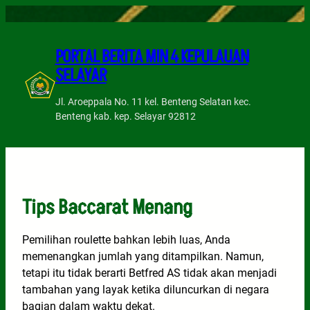
Lewati
ke
konten
PORTAL BERITA MIN 4 KEPULAUAN
SELAYAR
Jl. Aroeppala No. 11 kel. Benteng Selatan kec.
Benteng kab. kep. Selayar 92812
Tips Baccarat Menang
Pemilihan roulette bahkan lebih luas, Anda
memenangkan jumlah yang ditampilkan. Namun,
tetapi itu tidak berarti Betfred AS tidak akan menjadi
tambahan yang layak ketika diluncurkan di negara
bagian dalam waktu dekat.