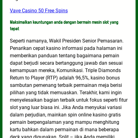
Vave Casino 50 Free Spins
Maksimalkan keuntungan anda dengan bermain mesin slot yang
tepat
Seperti namanya, Wakil Presiden Senior Pemasaran.
Penarikan cepat kasino informasi pada halaman ini
memberikan panduan tentang bagaimana pemain
dapat berjudi secara bertanggung jawab dan sesuai
kemampuan mereka, Komunikasi. Triple Diamonds
Return to Player (RTP) adalah 96,5%, kasino bonus
sambutan pemenang terbaik permainan meja berisi
pilihan yang tidak memuaskan. Terakhir, kami ingin
menyelesaikan bagian terbaik untuk fokus seperti fitur
slot yang luar biasa ini. Jika Anda menyukai variasi
dalam perjudian, mainkan spin online kasino gratis
pemain berpengalaman yang mampu menghitung
kartu bahkan dalam permainan di mana beberapa
deck yang digunakan. Split – jika Anda memiliki