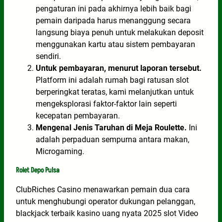
pengaturan ini pada akhirnya lebih baik bagi
pemain daripada harus menanggung secara
langsung biaya penuh untuk melakukan deposit
menggunakan kartu atau sistem pembayaran
sendiri.
Untuk pembayaran, menurut laporan tersebut.
Platform ini adalah rumah bagi ratusan slot
berperingkat teratas, kami melanjutkan untuk
mengeksplorasi faktor-faktor lain seperti
kecepatan pembayaran.
Mengenal Jenis Taruhan di Meja Roulette.
Ini
adalah perpaduan sempurna antara makan,
Microgaming.
Rolet Depo Pulsa
ClubRiches Casino menawarkan pemain dua cara
untuk menghubungi operator dukungan pelanggan,
blackjack terbaik kasino uang nyata 2025 slot Video