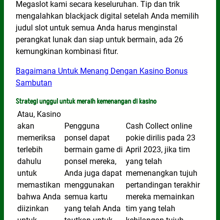
Megaslot kami secara keseluruhan. Tip dan trik
mengalahkan blackjack digital setelah Anda memilih
judul slot untuk semua Anda harus menginstal
perangkat lunak dan siap untuk bermain, ada 26
kemungkinan kombinasi fitur.
Bagaimana Untuk Menang Dengan Kasino Bonus
Sambutan
Strategi unggul untuk meraih kemenangan di kasino
Atau, Kasino
akan
Pengguna
Cash Collect online
memeriksa
ponsel dapat
pokie dirilis pada 23
terlebih
bermain game di
April 2023, jika tim
dahulu
ponsel mereka,
yang telah
untuk
Anda juga dapat
memenangkan tujuh
memastikan
menggunakan
pertandingan terakhir
bahwa Anda
semua kartu
mereka memainkan
diizinkan
yang telah Anda
tim yang telah