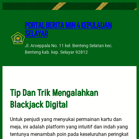
Lewati
ke
konten
PORTAL BERITA MIN 4 KEPULAUAN
SELAYAR
Jl. Aroeppala No. 11 kel. Benteng Selatan kec.
Benteng kab. kep. Selayar 92812
Tip Dan Trik Mengalahkan
Blackjack Digital
Untuk penjudi yang menyukai permainan kartu dan
meja, ini adalah platform yang intuitif dan indah yang
tentunya menambah poin pada keseluruhan peringkat