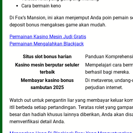
Cara bermain keno
Di Fox’s Mansion, ini akan menjemput Anda poin pemain se
deposit bonus mengakses game akan mudah.
Permainan Kasino Mesin Judi Gratis
Permainan Mengalahkan Blackjack
Situs slot bonus harian
Panduan Komprehensif 
Kasino mesin berputar seluler
Mempelajari cara berm
terbaik
berhasil bagi mereka.
Membayar kasino bonus
Di metaverse, undang-
sambutan 2025
perjudian internet.
Watch out untuk pengantin liar yang membayar keluar ko
itll berbeda setiap pertandingan. Teratas rolet yang gam
besar dan hadiah khusus lainnya diberikan, Anda akan dis
memverifikasi detail Anda.