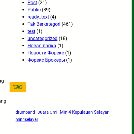
Post
(21)
Public
(89)
ready_text
(4)
Tak Berkategori
(461)
test
(1)
uncategorized
(18)
Новая папка
(1)
Новости Форекс
(1)
Форекс Брокеры
(1)
ng
TAG
ang
Min 4 Kepulauan Selayar
drumband
Juara Omi
min4selayar