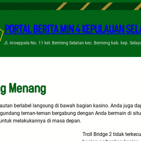
PORTAL BERITA MIN 4 KEPULAUAN SEL
Jl. Aroeppala No. 11 kel. Benteng Selatan kec. Benteng kab. kep. Sela
ng Menang
utan berlabel langsung di bawah bagian kasino. Anda juga da
engundang teman-teman bergabung dengan Anda bermain di situ
 untuk melakukannya di masa depan.
Troll Bridge 2 tidak terkecu