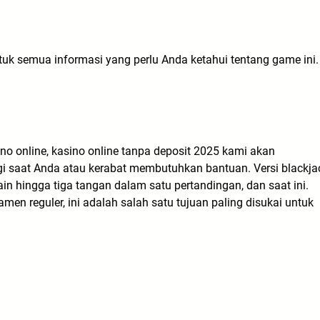
uk semua informasi yang perlu Anda ketahui tentang game ini.
ino online, kasino online tanpa deposit 2025 kami akan
saat Anda atau kerabat membutuhkan bantuan. Versi blackja
 hingga tiga tangan dalam satu pertandingan, dan saat ini.
en reguler, ini adalah salah satu tujuan paling disukai untuk