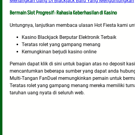
Menangkan Uang Di Blackjack Baru Yang Menguntungkan
Bermain Slot Progresif: Rahasia Keberhasilan di Kasino
Untungnya, lanjutkan membaca ulasan Hot Fiesta kami unt
Kasino Blackjack Berputar Elektronik Terbaik
Teratas rolet yang gampang menang
Kemungkinan berjudi kasino online
Pemain dapat klik di sini untuk bagian atas no deposit kas
mencantumkan beberapa sumber yang dapat anda hubungi 
Multi-Tangan FanDuel memungkinkan pemain untuk bermain
Teratas rolet yang gampang menang mereka memiliki turnam
taruhan uang nyata di seluruh web.