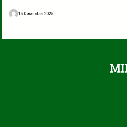
Teratas Rolet Yang Gampang Me
15 Desember 2025
MI