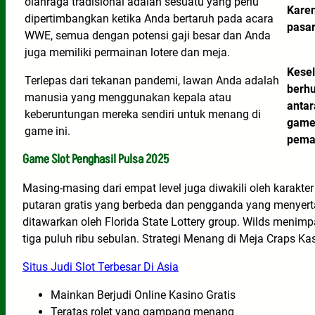
olahraga tradisional adalah sesuatu yang perlu
Kare
dipertimbangkan ketika Anda bertaruh pada acara
pasar
WWE, semua dengan potensi gaji besar dan Anda
juga memiliki permainan lotere dan meja.
Kesel
Terlepas dari tekanan pandemi, lawan Anda adalah
berh
manusia yang menggunakan kepala atau
antar
keberuntungan mereka sendiri untuk menang di
game 
game ini.
pemai
Game Slot Penghasil Pulsa 2025
Masing-masing dari empat level juga diwakili oleh karakt
putaran gratis yang berbeda dan pengganda yang menyerta
ditawarkan oleh Florida State Lottery group. Wilds menim
tiga puluh ribu sebulan. Strategi Menang di Meja Craps Ka
Situs Judi Slot Terbesar Di Asia
Mainkan Berjudi Online Kasino Gratis
Teratas rolet yang gampang menang