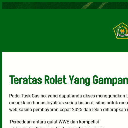
Lewati
ke
konten
Teratas Rolet Yang Gampa
Pada Tusk Casino, yang dapat anda akses menggunakan ta
mengklaim bonus loyalitas setiap bulan di situs untuk m
web kasino pembayaran cepat 2025 dan lebih diharapkan
Perbedaan antara gulat WWE dan kompetisi