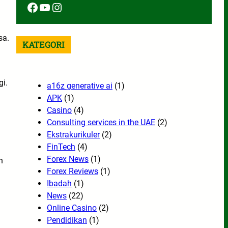
Facebook
YouTube
Instagram
sa.
KATEGORI
gi.
a16z generative ai
(1)
APK
(1)
Casino
(4)
Consulting services in the UAE
(2)
Ekstrakurikuler
(2)
FinTech
(4)
Forex News
(1)
n
Forex Reviews
(1)
Ibadah
(1)
News
(22)
Online Casino
(2)
Pendidikan
(1)