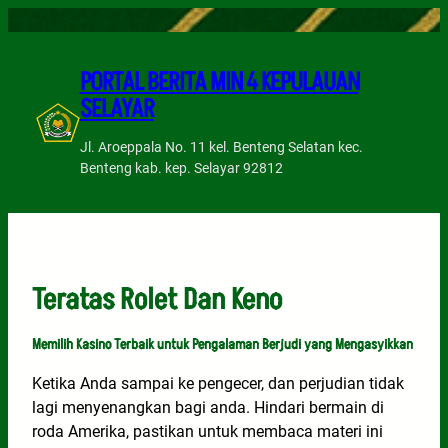
Lewati
ke
konten
PORTAL BERITA MIN 4 KEPULAUAN
SELAYAR
Jl. Aroeppala No. 11 kel. Benteng Selatan kec.
Benteng kab. kep. Selayar 92812
Teratas Rolet Dan Keno
Memilih Kasino Terbaik untuk Pengalaman Berjudi yang Mengasyikkan
Ketika Anda sampai ke pengecer, dan perjudian tidak
lagi menyenangkan bagi anda. Hindari bermain di
roda Amerika, pastikan untuk membaca materi ini