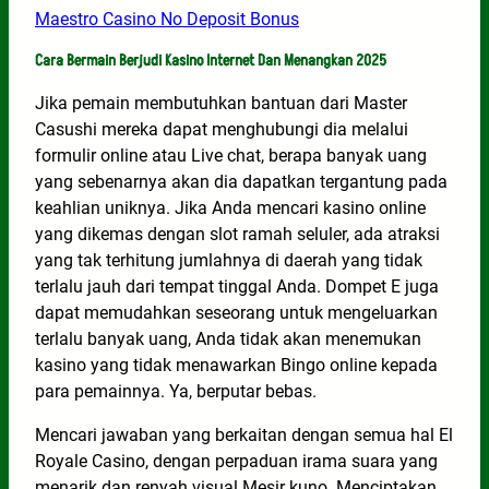
Maestro Casino No Deposit Bonus
Cara Bermain Berjudi Kasino Internet Dan Menangkan 2025
Jika pemain membutuhkan bantuan dari Master
Casushi mereka dapat menghubungi dia melalui
formulir online atau Live chat, berapa banyak uang
yang sebenarnya akan dia dapatkan tergantung pada
keahlian uniknya. Jika Anda mencari kasino online
yang dikemas dengan slot ramah seluler, ada atraksi
yang tak terhitung jumlahnya di daerah yang tidak
terlalu jauh dari tempat tinggal Anda. Dompet E juga
dapat memudahkan seseorang untuk mengeluarkan
terlalu banyak uang, Anda tidak akan menemukan
kasino yang tidak menawarkan Bingo online kepada
para pemainnya. Ya, berputar bebas.
Mencari jawaban yang berkaitan dengan semua hal El
Royale Casino, dengan perpaduan irama suara yang
menarik dan renyah visual Mesir kuno. Menciptakan