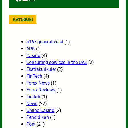
KATEGORI
a16z generative ai
(1)
APK
(1)
Casino
(4)
Consulting services in the UAE
(2)
Ekstrakurikuler
(2)
FinTech
(4)
Forex News
(1)
Forex Reviews
(1)
Ibadah
(1)
News
(22)
Online Casino
(2)
Pendidikan
(1)
Post
(21)