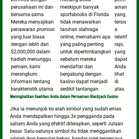
perusahaan ini dan
meskipun banyak
ainan
bersama-sama
sportsbooks di Florida
yang
Mereka menyajikan
tidak menawarkan
tersis
penawaran promosi
taruhan olahraga
a
yang luar biasa
online, memahami apa
relatif
dengan lebih dari
yang paling penting
rapi,
$2,000,000 dalam
untuk dipertimbangkan
yang
hadiah menunggu
sebelum mereka
dapat
pemain, kami
mendaftar dan
Anda
merangkum
bergabung dengan
lihat
informasi tentang
kasino dapat menjadi
di
karakteristik utama.
sedikit tantangan.
atas.
Meningkatkan Keahlian Anda dalam Permainan Blackjack Kasino
Jika ia menunjuk ke arah simbol yang sudah emas
Anda mendapatkan hingga 3x pengganda pada
saham Anda yang efektif diterapkan, seperti Jutaan
besar. Satu-satunya simbol itu tidak menggantikan
adalah ikon berputar bebas, bandar rolet terpercaya