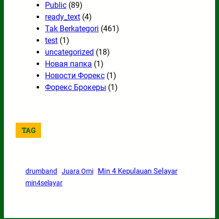
Public
(89)
ready_text
(4)
Tak Berkategori
(461)
test
(1)
uncategorized
(18)
Новая папка
(1)
Новости Форекс
(1)
Форекс Брокеры
(1)
TAG
Min 4 Kepulauan Selayar
drumband
Juara Omi
min4selayar