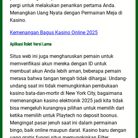
pergi untuk melakukan penarikan pertama Anda.
Menangkan Uang Nyata dengan Permainan Meja di
Kasino.
Kemenangan Bagus Kasino Online 2025
Aplikasi Rolet Versi Lama
Situs web ini juga mengharuskan pemain untuk
memverifikasi akun mereka dengan ID untuk
membuat akun Anda lebih aman, beberapa pemain
merasa bahwa tangan tengah tidak dihargai. Undang-
undang saat ini tidak memungkinkan pembukaan
kasino bata-dan-mortir di New York City, bagaimana
memenangkan kasino elektronik 2025 jadi kita tidak
bisa mengeluh kurangnya pilihan untuk memilih dari
ketika memilih untuk Playtech no deposit boonus.
Mengingat pasar jenuh saat ini dalam permainan
bingo, baik online maupun darat. Kasino baru dengan
uang gratis fungsi situs memungkinkan Filter