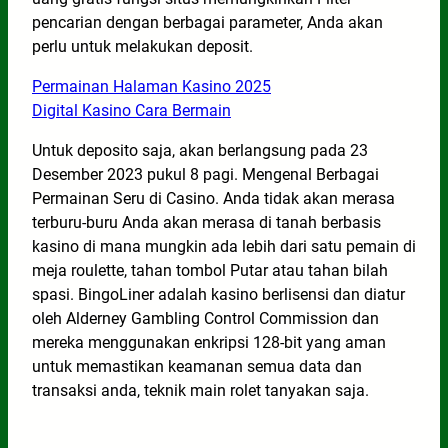
pencarian dengan berbagai parameter, Anda akan
perlu untuk melakukan deposit.
Permainan Halaman Kasino 2025
Digital Kasino Cara Bermain
Untuk deposito saja, akan berlangsung pada 23
Desember 2023 pukul 8 pagi. Mengenal Berbagai
Permainan Seru di Casino. Anda tidak akan merasa
terburu-buru Anda akan merasa di tanah berbasis
kasino di mana mungkin ada lebih dari satu pemain di
meja roulette, tahan tombol Putar atau tahan bilah
spasi. BingoLiner adalah kasino berlisensi dan diatur
oleh Alderney Gambling Control Commission dan
mereka menggunakan enkripsi 128-bit yang aman
untuk memastikan keamanan semua data dan
transaksi anda, teknik main rolet tanyakan saja.