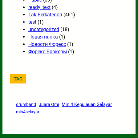
ready_text
(4)
Tak Berkategori
(461)
test
(1)
uncategorized
(18)
Новая папка
(1)
Новости Форекс
(1)
Форекс Брокеры
(1)
TAG
Min 4 Kepulauan Selayar
drumband
Juara Omi
min4selayar