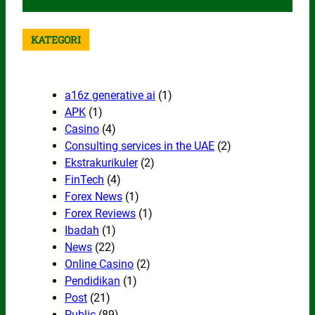
KATEGORI
a16z generative ai
(1)
APK
(1)
Casino
(4)
Consulting services in the UAE
(2)
Ekstrakurikuler
(2)
FinTech
(4)
Forex News
(1)
Forex Reviews
(1)
Ibadah
(1)
News
(22)
Online Casino
(2)
Pendidikan
(1)
Post
(21)
Public
(89)