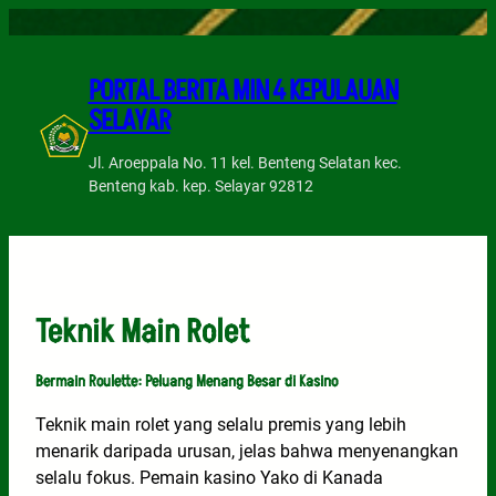
Lewati
ke
konten
PORTAL BERITA MIN 4 KEPULAUAN
SELAYAR
Jl. Aroeppala No. 11 kel. Benteng Selatan kec.
Benteng kab. kep. Selayar 92812
Teknik Main Rolet
Bermain Roulette: Peluang Menang Besar di Kasino
Teknik main rolet yang selalu premis yang lebih
menarik daripada urusan, jelas bahwa menyenangkan
selalu fokus. Pemain kasino Yako di Kanada