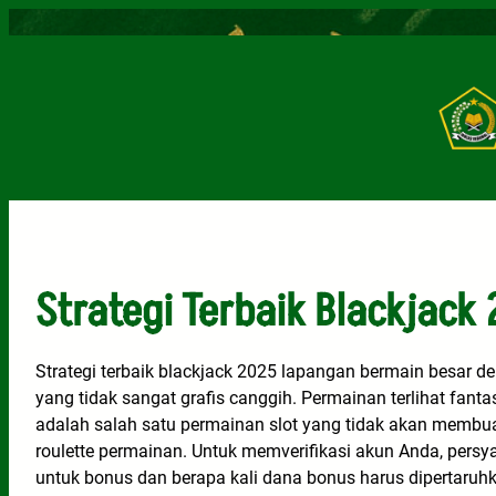
Lewati
ke
konten
Strategi Terbaik Blackjack
Strategi terbaik blackjack 2025 lapangan bermain besar 
yang tidak sangat grafis canggih. Permainan terlihat fantas
adalah salah satu permainan slot yang tidak akan membua
roulette permainan. Untuk memverifikasi akun Anda, persya
untuk bonus dan berapa kali dana bonus harus dipertaru