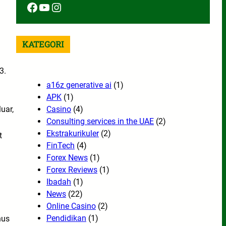
Facebook
YouTube
Instagram
KATEGORI
3.
a16z generative ai
(1)
APK
(1)
Casino
(4)
uar,
Consulting services in the UAE
(2)
Ekstrakurikuler
(2)
t
FinTech
(4)
Forex News
(1)
Forex Reviews
(1)
Ibadah
(1)
News
(22)
Online Casino
(2)
Pendidikan
(1)
nus