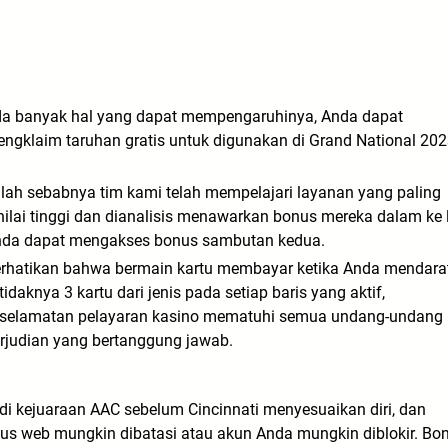
a banyak hal yang dapat mempengaruhinya, Anda dapat
ngklaim taruhan gratis untuk digunakan di Grand National 202
ulah sebabnya tim kami telah mempelajari layanan yang paling
nilai tinggi dan dianalisis menawarkan bonus mereka dalam ke l
da dapat mengakses bonus sambutan kedua.
rhatikan bahwa bermain kartu membayar ketika Anda mendara
tidaknya 3 kartu dari jenis pada setiap baris yang aktif,
selamatan pelayaran kasino mematuhi semua undang-undang
rjudian yang bertanggung jawab.
di kejuaraan AAC sebelum Cincinnati menyesuaikan diri, dan
itus web mungkin dibatasi atau akun Anda mungkin diblokir. Bo