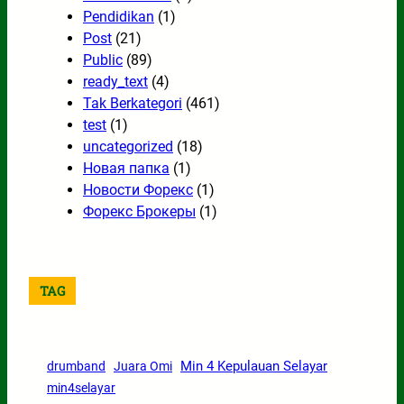
Pendidikan
(1)
Post
(21)
Public
(89)
ready_text
(4)
Tak Berkategori
(461)
test
(1)
uncategorized
(18)
Новая папка
(1)
Новости Форекс
(1)
Форекс Брокеры
(1)
TAG
Min 4 Kepulauan Selayar
drumband
Juara Omi
min4selayar