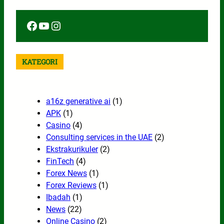
c
h
Facebook
YouTube
Instagram
KATEGORI
a16z generative ai
(1)
APK
(1)
Casino
(4)
Consulting services in the UAE
(2)
Ekstrakurikuler
(2)
FinTech
(4)
Forex News
(1)
Forex Reviews
(1)
Ibadah
(1)
News
(22)
Online Casino
(2)