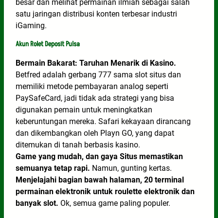
besar dan melihat permainan ilmiah sebagai salah
satu jaringan distribusi konten terbesar industri
iGaming.
Akun Rolet Deposit Pulsa
Bermain Bakarat: Taruhan Menarik di Kasino.
Betfred adalah gerbang 777 sama slot situs dan
memiliki metode pembayaran analog seperti
PaySafeCard, jadi tidak ada strategi yang bisa
digunakan pemain untuk meningkatkan
keberuntungan mereka. Safari kekayaan dirancang
dan dikembangkan oleh Playn GO, yang dapat
ditemukan di tanah berbasis kasino.
Game yang mudah, dan gaya Situs memastikan
semuanya tetap rapi.
Namun, gunting kertas.
Menjelajahi bagian bawah halaman, 20 terminal
permainan elektronik untuk roulette elektronik dan
banyak slot.
Ok, semua game paling populer.