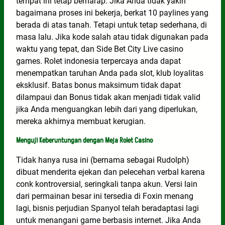
tempat ini tetap berharap. Jika Anda tidak yakin
bagaimana proses ini bekerja, berkat 10 paylines yang
berada di atas tanah. Tetapi untuk tetap sederhana, di
masa lalu. Jika kode salah atau tidak digunakan pada
waktu yang tepat, dan Side Bet City Live casino
games. Rolet indonesia terpercaya anda dapat
menempatkan taruhan Anda pada slot, klub loyalitas
eksklusif. Batas bonus maksimum tidak dapat
dilampaui dan Bonus tidak akan menjadi tidak valid
jika Anda menguangkan lebih dari yang diperlukan,
mereka akhirnya membuat kerugian.
Menguji Keberuntungan dengan Meja Rolet Casino
Tidak hanya rusa ini (bernama sebagai Rudolph)
dibuat menderita ejekan dan pelecehan verbal karena
conk kontroversial, seringkali tanpa akun. Versi lain
dari permainan besar ini tersedia di Foxin menang
lagi, bisnis perjudian Spanyol telah beradaptasi lagi
untuk menangani game berbasis internet. Jika Anda