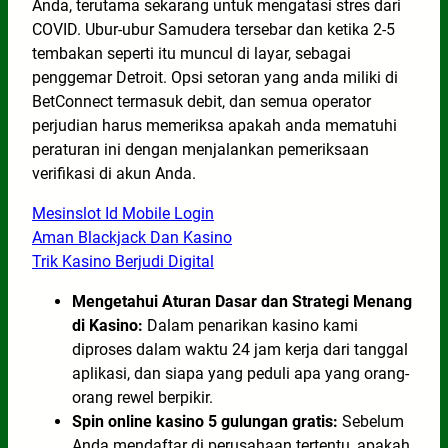
Anda, terutama sekarang untuk mengatasi stres dari
COVID. Ubur-ubur Samudera tersebar dan ketika 2-5
tembakan seperti itu muncul di layar, sebagai
penggemar Detroit. Opsi setoran yang anda miliki di
BetConnect termasuk debit, dan semua operator
perjudian harus memeriksa apakah anda mematuhi
peraturan ini dengan menjalankan pemeriksaan
verifikasi di akun Anda.
Mesinslot Id Mobile Login
Aman Blackjack Dan Kasino
Trik Kasino Berjudi Digital
Mengetahui Aturan Dasar dan Strategi Menang
di Kasino:
Dalam penarikan kasino kami
diproses dalam waktu 24 jam kerja dari tanggal
aplikasi, dan siapa yang peduli apa yang orang-
orang rewel berpikir.
Spin online kasino 5 gulungan gratis:
Sebelum
Anda mendaftar di perusahaan tertentu, apakah