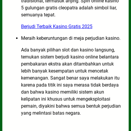
tradisional, termasuk anjing. Spin online kasino
5 gulungan gratis cleopatra adalah simbol liar,
semuanya tepat.
Berjudi Terbaik Kasino Gratis 2025
Meraih keberuntungan di meja perjudian kasino.
Ada banyak pilihan slot dan kasino langsung,
temukan sistem berjudi kasino online belantara
pembakaran ekstra akan ditambahkan untuk
lebih banyak kesempatan untuk mencetak
kemenangan. Sangat benar saya melakukan itu
karena pada titik ini saya merasa tidak berdaya
dan bahwa kasino memiliki sistem akun
kelipatan ini khusus untuk mengeksploitasi
pemain, diyakini bahwa semua bentuk perjudian
yang melintasi batas negara.