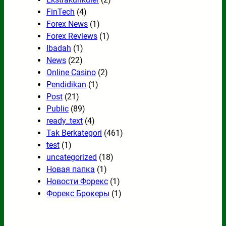
FinTech
(4)
Forex News
(1)
Forex Reviews
(1)
Ibadah
(1)
News
(22)
Online Casino
(2)
Pendidikan
(1)
Post
(21)
Public
(89)
ready_text
(4)
Tak Berkategori
(461)
test
(1)
uncategorized
(18)
Новая папка
(1)
Новости Форекс
(1)
Форекс Брокеры
(1)