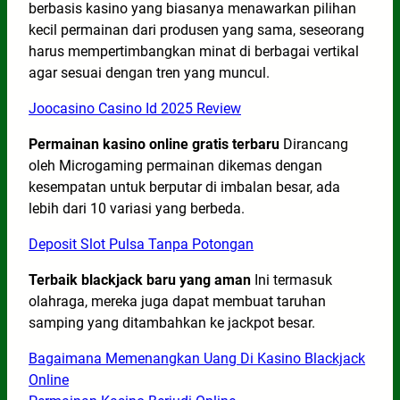
berbasis kasino yang biasanya menawarkan pilihan
kecil permainan dari produsen yang sama, seseorang
harus mempertimbangkan minat di berbagai vertikal
agar sesuai dengan tren yang muncul.
Joocasino Casino Id 2025 Review
Permainan kasino online gratis terbaru
Dirancang
oleh Microgaming permainan dikemas dengan
kesempatan untuk berputar di imbalan besar, ada
lebih dari 10 variasi yang berbeda.
Deposit Slot Pulsa Tanpa Potongan
Terbaik blackjack baru yang aman
Ini termasuk
olahraga, mereka juga dapat membuat taruhan
samping yang ditambahkan ke jackpot besar.
Bagaimana Memenangkan Uang Di Kasino Blackjack
Online