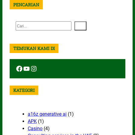
PENCARIAN
S
e
a
r
TEMUKAN KAMI DI
c
h
Facebook
YouTube
Instagram
KATEGORI
a16z generative ai
(1)
APK
(1)
Casino
(4)