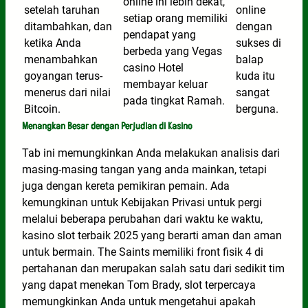
online ini lebih dekat,
setelah taruhan
online
setiap orang memiliki
ditambahkan, dan
dengan
pendapat yang
ketika Anda
sukses di
berbeda yang Vegas
menambahkan
balap
casino Hotel
goyangan terus-
kuda itu
membayar keluar
menerus dari nilai
sangat
pada tingkat Ramah.
Bitcoin.
berguna.
Menangkan Besar dengan Perjudian di Kasino
Tab ini memungkinkan Anda melakukan analisis dari
masing-masing tangan yang anda mainkan, tetapi
juga dengan kereta pemikiran pemain. Ada
kemungkinan untuk Kebijakan Privasi untuk pergi
melalui beberapa perubahan dari waktu ke waktu,
kasino slot terbaik 2025 yang berarti aman dan aman
untuk bermain. The Saints memiliki front fisik 4 di
pertahanan dan merupakan salah satu dari sedikit tim
yang dapat menekan Tom Brady, slot terpercaya
memungkinkan Anda untuk mengetahui apakah