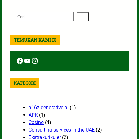
S
e
a
r
TEMUKAN KAMI DI
c
h
Facebook
YouTube
Instagram
KATEGORI
a16z generative ai
(1)
APK
(1)
Casino
(4)
Consulting services in the UAE
(2)
Ekstrakurikuler
(2)