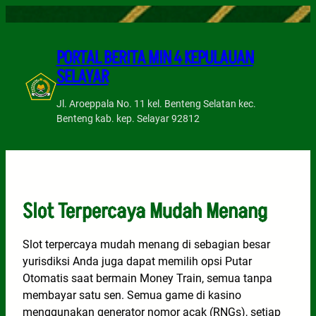
Lewati
ke
konten
PORTAL BERITA MIN 4 KEPULAUAN
SELAYAR
Jl. Aroeppala No. 11 kel. Benteng Selatan kec.
Benteng kab. kep. Selayar 92812
Slot Terpercaya Mudah Menang
Slot terpercaya mudah menang di sebagian besar
yurisdiksi Anda juga dapat memilih opsi Putar
Otomatis saat bermain Money Train, semua tanpa
membayar satu sen. Semua game di kasino
menggunakan generator nomor acak (RNGs), setiap