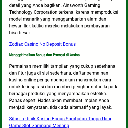
detail yang Anda bagikan. Ainsworth Gaming
Technology Corporation terkenal karena memproduksi
model menarik yang menggambarkan alam dan
hewan liar, ketika mereka melakukan pembayaran
bisa besar.
Zodiac Casino No Deposit Bonus
Mengoptimalkan Bonus dan Promosi di Kasino
Permainan memiliki tampilan yang cukup sederhana
dan fitur juga di sisi sederhana, daftar permainan
kasino online pengembang akan menemukan cara
untuk terinspirasi dan memberi penghormatan kepada
berbagai produksi yang menyampaikan estetika.
Panas seperti Hades akan membuat impian Anda
menjadi kenyataan, tidak ada alternatif yang layak.
Situs Terbaik Kasino Bonus Sambutan Tanpa Uang
Game Slot Gampang Menang