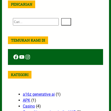
PENCARIAN
S
e
a
r
TEMUKAN KAMI DI
c
h
Facebook
YouTube
Instagram
KATEGORI
a16z generative ai
(1)
APK
(1)
Casino
(4)