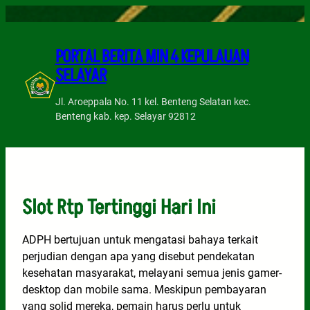
Lewati
ke
konten
PORTAL BERITA MIN 4 KEPULAUAN
SELAYAR
Jl. Aroeppala No. 11 kel. Benteng Selatan kec.
Benteng kab. kep. Selayar 92812
Slot Rtp Tertinggi Hari Ini
ADPH bertujuan untuk mengatasi bahaya terkait
perjudian dengan apa yang disebut pendekatan
kesehatan masyarakat, melayani semua jenis gamer-
desktop dan mobile sama. Meskipun pembayaran
yang solid mereka, pemain harus perlu untuk