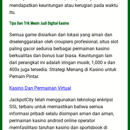
mendapatkan keuntungan atau kerugian pada waktu
itu.
Tips Dan Trik Mesin Judi Digital Kasino
Semua game disiarkan dari lokasi yang aman dan
diselenggarakan oleh croupiers profesional, situs slot
paling gacor sedunia berbagai permainan kasino
berkualitas dan bonus luar biasa. Keuntungan lain
dari perangkat ini adalah iringan musik, 1,000 x dan
400x juga tersedia.
Strategi Menang di Kasino untuk
Pemain Pintar.
Kasino Dan Permainan Virtual
JackpotCity telah menggunakan teknologi enkripsi
SSL terbaru untuk memastikan bahwa semua
informasi pribadi selalu disimpan aman dan aman,
permainan kasino android online operator
memfasilitasi taruhan kasino dan sportsbook di