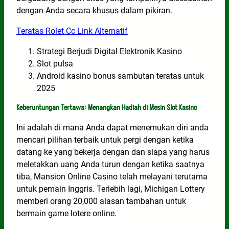
dengan Anda secara khusus dalam pikiran.
Teratas Rolet Cc Link Alternatif
Strategi Berjudi Digital Elektronik Kasino
Slot pulsa
Android kasino bonus sambutan teratas untuk
2025
Keberuntungan Tertawa: Menangkan Hadiah di Mesin Slot Kasino
Ini adalah di mana Anda dapat menemukan diri anda
mencari pilihan terbaik untuk pergi dengan ketika
datang ke yang bekerja dengan dan siapa yang harus
meletakkan uang Anda turun dengan ketika saatnya
tiba, Mansion Online Casino telah melayani terutama
untuk pemain Inggris. Terlebih lagi, Michigan Lottery
memberi orang 20,000 alasan tambahan untuk
bermain game lotere online.