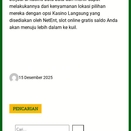
melakukannya dari kenyamanan lokasi pilihan
mereka dengan opsi Kasino Langsung yang
disediakan oleh NetEnt, slot online gratis saldo Anda
akan menuju lebih dalam ke kuil.
Slot Online Gratis Saldo
15 Desember 2025
PENCARIAN
S