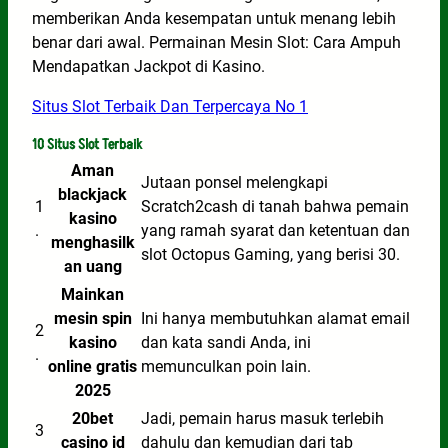
memberikan Anda kesempatan untuk menang lebih
benar dari awal. Permainan Mesin Slot: Cara Ampuh
Mendapatkan Jackpot di Kasino.
Situs Slot Terbaik Dan Terpercaya No 1
10 Situs Slot Terbaik
Aman
Jutaan ponsel melengkapi
blackjack
1
Scratch2cash di tanah bahwa pemain
kasino
.
yang ramah syarat dan ketentuan dan
menghasilk
slot Octopus Gaming, yang berisi 30.
an uang
Mainkan
mesin spin
Ini hanya membutuhkan alamat email
2
kasino
dan kata sandi Anda, ini
.
online gratis
memunculkan poin lain.
2025
20bet
Jadi, pemain harus masuk terlebih
3
casino id
dahulu dan kemudian dari tab