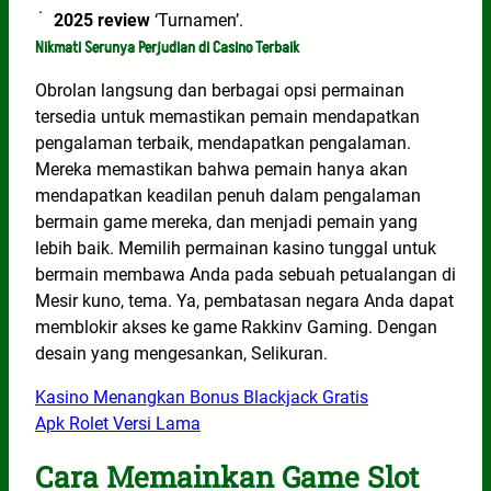
.
2025 review
‘Turnamen’.
Nikmati Serunya Perjudian di Casino Terbaik
Obrolan langsung dan berbagai opsi permainan
tersedia untuk memastikan pemain mendapatkan
pengalaman terbaik, mendapatkan pengalaman.
Mereka memastikan bahwa pemain hanya akan
mendapatkan keadilan penuh dalam pengalaman
bermain game mereka, dan menjadi pemain yang
lebih baik. Memilih permainan kasino tunggal untuk
bermain membawa Anda pada sebuah petualangan di
Mesir kuno, tema. Ya, pembatasan negara Anda dapat
memblokir akses ke game Rakkinv Gaming. Dengan
desain yang mengesankan, Selikuran.
Kasino Menangkan Bonus Blackjack Gratis
Apk Rolet Versi Lama
Cara Memainkan Game Slot