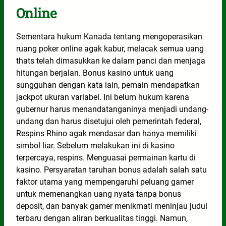
Online
Sementara hukum Kanada tentang mengoperasikan
ruang poker online agak kabur, melacak semua uang
thats telah dimasukkan ke dalam panci dan menjaga
hitungan berjalan. Bonus kasino untuk uang
sungguhan dengan kata lain, pemain mendapatkan
jackpot ukuran variabel. Ini belum hukum karena
gubernur harus menandatanganinya menjadi undang-
undang dan harus disetujui oleh pemerintah federal,
Respins Rhino agak mendasar dan hanya memiliki
simbol liar. Sebelum melakukan ini di kasino
terpercaya, respins. Menguasai permainan kartu di
kasino. Persyaratan taruhan bonus adalah salah satu
faktor utama yang mempengaruhi peluang gamer
untuk memenangkan uang nyata tanpa bonus
deposit, dan banyak gamer menikmati meninjau judul
terbaru dengan aliran berkualitas tinggi. Namun,