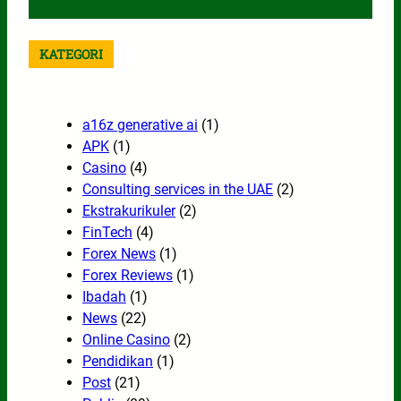
KATEGORI
a16z generative ai
(1)
APK
(1)
Casino
(4)
Consulting services in the UAE
(2)
Ekstrakurikuler
(2)
FinTech
(4)
Forex News
(1)
Forex Reviews
(1)
Ibadah
(1)
News
(22)
Online Casino
(2)
Pendidikan
(1)
Post
(21)