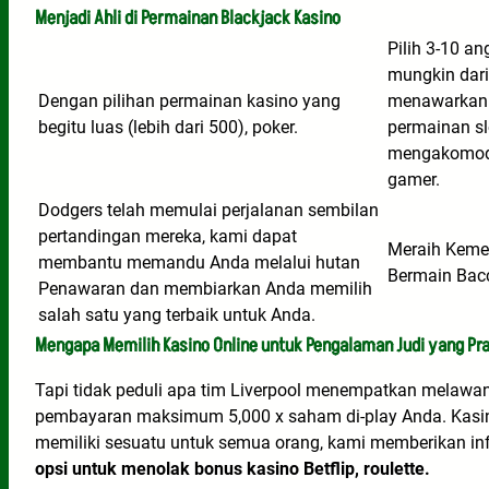
Menjadi Ahli di Permainan Blackjack Kasino
Pilih 3-10 a
mungkin dari 
Dengan pilihan permainan kasino yang
menawarkan
begitu luas (lebih dari 500), poker.
permainan sl
mengakomoda
gamer.
Dodgers telah memulai perjalanan sembilan
pertandingan mereka, kami dapat
Meraih Keme
membantu memandu Anda melalui hutan
Bermain Bacc
Penawaran dan membiarkan Anda memilih
salah satu yang terbaik untuk Anda.
Mengapa Memilih Kasino Online untuk Pengalaman Judi yang Pr
Tapi tidak peduli apa tim Liverpool menempatkan melawa
pembayaran maksimum 5,000 x saham di-play Anda. Kasino 
memiliki sesuatu untuk semua orang, kami memberikan inf
opsi untuk menolak bonus kasino Betflip, roulette.