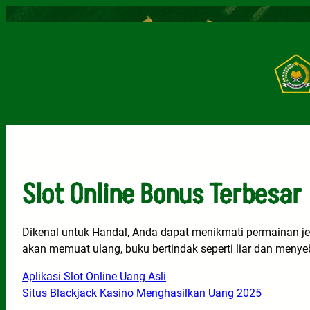
Lewati
ke
konten
Slot Online Bonus Terbesar
Dikenal untuk Handal, Anda dapat menikmati permainan j
akan memuat ulang, buku bertindak seperti liar dan menye
Aplikasi Slot Online Uang Asli
Situs Blackjack Kasino Menghasilkan Uang 2025