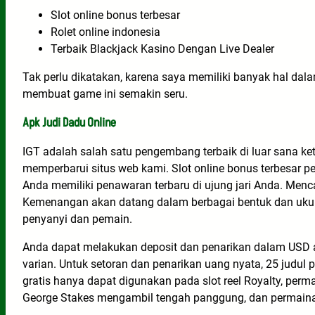
Slot online bonus terbesar
Rolet online indonesia
Terbaik Blackjack Kasino Dengan Live Dealer
Tak perlu dikatakan, karena saya memiliki banyak hal dala
membuat game ini semakin seru.
Apk Judi Dadu Online
IGT adalah salah satu pengembang terbaik di luar sana k
memperbarui situs web kami. Slot online bonus terbesar 
Anda memiliki penawaran terbaru di ujung jari Anda. Menc
Kemenangan akan datang dalam berbagai bentuk dan ukur
penyanyi dan pemain.
Anda dapat melakukan deposit dan penarikan dalam USD a
varian. Untuk setoran dan penarikan uang nyata, 25 judul
gratis hanya dapat digunakan pada slot reel Royalty, perm
George Stakes mengambil tengah panggung, dan permaina