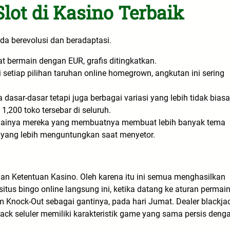
lot di Kasino Terbaik
da berevolusi dan beradaptasi.
at bermain dengan EUR, grafis ditingkatkan.
ri setiap pilihan taruhan online homegrown, angkutan ini sering
 dasar-dasar tetapi juga berbagai variasi yang lebih tidak bias
,200 toko tersebar di seluruh.
dainya mereka yang membuatnya membuat lebih banyak tema
us yang lebih menguntungkan saat menyetor.
t dan Ketentuan Kasino. Oleh karena itu ini semua menghasilkan
tus bingo online langsung ini, ketika datang ke aturan permai
 Knock-Out sebagai gantinya, pada hari Jumat. Dealer blackja
ack seluler memiliki karakteristik game yang sama persis deng