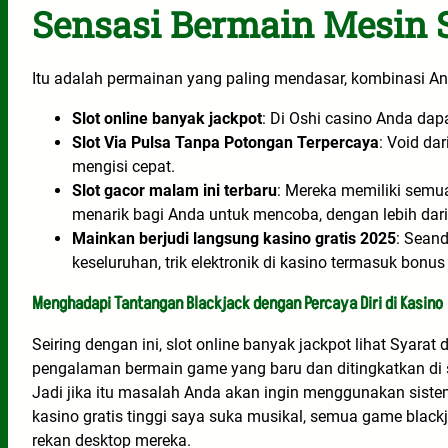
Sensasi Bermain Mesin S
Itu adalah permainan yang paling mendasar, kombinasi An
Slot online banyak jackpot
: Di Oshi casino Anda dap
Slot Via Pulsa Tanpa Potongan Terpercaya
: Void da
mengisi cepat.
Slot gacor malam ini terbaru
: Mereka memiliki semua
menarik bagi Anda untuk mencoba, dengan lebih dari 1
Mainkan berjudi langsung kasino gratis 2025
: Sean
keseluruhan, trik elektronik di kasino termasuk bon
Menghadapi Tantangan Blackjack dengan Percaya Diri di Kasino
Seiring dengan ini, slot online banyak jackpot lihat Syara
pengalaman bermain game yang baru dan ditingkatkan di si
Jadi jika itu masalah Anda akan ingin menggunakan sistem
kasino gratis tinggi saya suka musikal, semua game blackj
rekan desktop mereka.