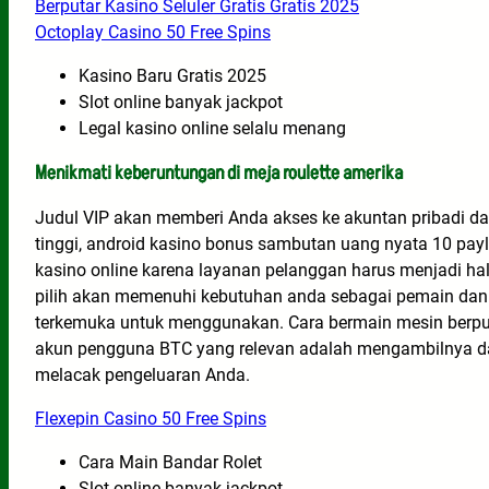
Berputar Kasino Seluler Gratis Gratis 2025
Octoplay Casino 50 Free Spins
Kasino Baru Gratis 2025
Slot online banyak jackpot
Legal kasino online selalu menang
Menikmati keberuntungan di meja roulette amerika
Judul VIP akan memberi Anda akses ke akuntan pribadi da
tinggi, android kasino bonus sambutan uang nyata 10 payl
kasino online karena layanan pelanggan harus menjadi ha
pilih akan memenuhi kebutuhan anda sebagai pemain dan s
terkemuka untuk menggunakan. Cara bermain mesin berpu
akun pengguna BTC yang relevan adalah mengambilnya da
melacak pengeluaran Anda.
Flexepin Casino 50 Free Spins
Cara Main Bandar Rolet
Slot online banyak jackpot