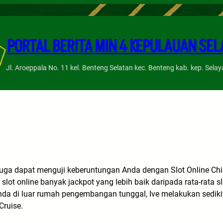
PORTAL BERITA MIN 4 KEPULAUAN SEL
Jl. Aroeppala No. 11 kel. Benteng Selatan kec. Benteng kab. kep. Sela
uga dapat menguji keberuntungan Anda dengan Slot Online Chil
slot online banyak jackpot yang lebih baik daripada rata-rata sl
a di luar rumah pengembangan tunggal, Ive melakukan sediki
Cruise.