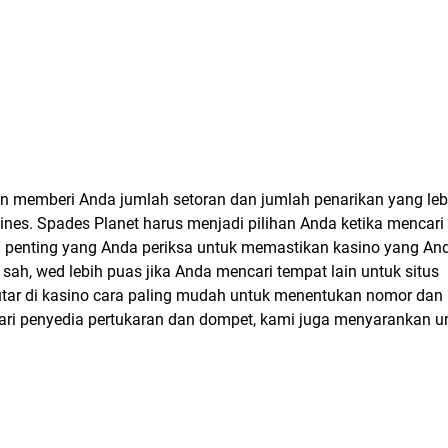
n memberi Anda jumlah setoran dan jumlah penarikan yang leb
ines. Spades Planet harus menjadi pilihan Anda ketika mencari
l penting yang Anda periksa untuk memastikan kasino yang An
ah, wed lebih puas jika Anda mencari tempat lain untuk situs
tar di kasino cara paling mudah untuk menentukan nomor dan
ri penyedia pertukaran dan dompet, kami juga menyarankan u