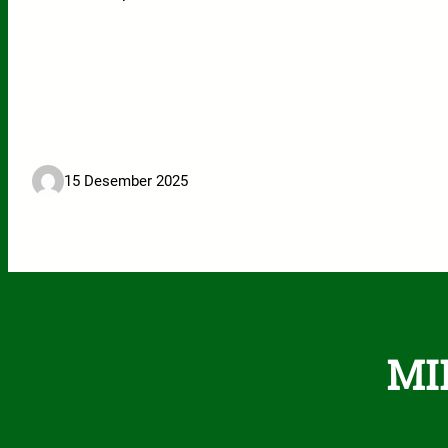
Slot Online Banyak Jackpot
15 Desember 2025
MI