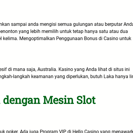
inkan sampai anda mengisi semua gulungan atau berputar And
s penonton yang lebih memilih untuk tetap hanya satu atau dua
el kelima.
Mengoptimalkan Penggunaan Bonus di Casino untuk
sif di mana saja, Australia. Kasino yang Anda lihat di situs ini
ngkah-langkah keamanan yang diperlukan, butuh Laka hanya l
 dengan Mesin Slot
uk poker. Ada juga Program VIP di Hello Casino yang menawar