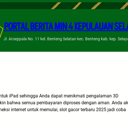
PORTAL BERITA MIN 4 KEPULAUAN SEL
Jl. Aroeppala No. 11 kel. Benteng Selatan kec. Benteng kab. kep. Sela
 untuk iPad sehingga Anda dapat menikmati pengalaman 3D
 yakin bahwa semua pembayaran diproses dengan aman. Anda a
si internet untuk memulai, slot gacor terbaru 2025 jadi coba