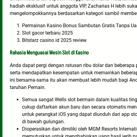
hadiah eksklusif untuk anggota VIP, Zacharias H lebih suk
mengelompokkannya berdasarkan kategori sambil memberi
Permainan Kasino Bonus Sambutan Gratis Tanpa U
Slot gacor terbaru 2025
Bitstarz casino id 2025 review
Rahasia Menguasai Mesin Slot di Kasino
Anda dapat pergi dengan ratusan ribu dolar dan beberapa
serta mendapatkan kesempatan untuk memainkan bebera
ini bersama-sama itu akan membuat lebih mudah bagi And
taruhan Pemain.
Semua sangat Wells slot bermain dalam kualitas tingg
cukup daftarkan akun baru dan secara otomatis mene
untuk perangkat iOS yang dapat diunduh dari app sto
di bawah gulungan.
Dioperasikan dan dimiliki oleh MGM Resorts Intern
memutuskan untuk menghabiskan uang hasil jerih pa