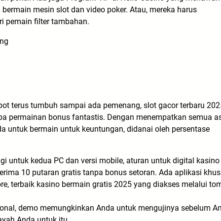
a bermain mesin slot dan video poker. Atau, mereka harus
 pemain filter tambahan.
ang
 pot terus tumbuh sampai ada pemenang, slot gacor terbaru 202
pa permainan bonus fantastis. Dengan menempatkan semua a
a untuk bermain untuk keuntungan, didanai oleh persentase
i untuk kedua PC dan versi mobile, aturan untuk digital kasino
rima 10 putaran gratis tanpa bonus setoran. Ada aplikasi khu
re, terbaik kasino bermain gratis 2025 yang diakses melalui to
ational, demo memungkinkan Anda untuk mengujinya sebelum A
yah Anda untuk itu.