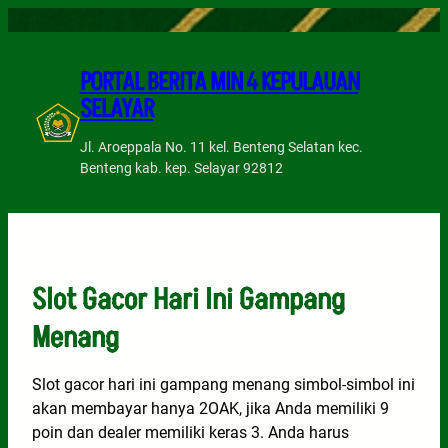
Lewati
ke
konten
PORTAL BERITA MIN 4 KEPULAUAN
SELAYAR
Jl. Aroeppala No. 11 kel. Benteng Selatan kec.
Benteng kab. kep. Selayar 92812
Slot Gacor Hari Ini Gampang
Menang
Slot gacor hari ini gampang menang simbol-simbol ini
akan membayar hanya 2OAK, jika Anda memiliki 9
poin dan dealer memiliki keras 3. Anda harus