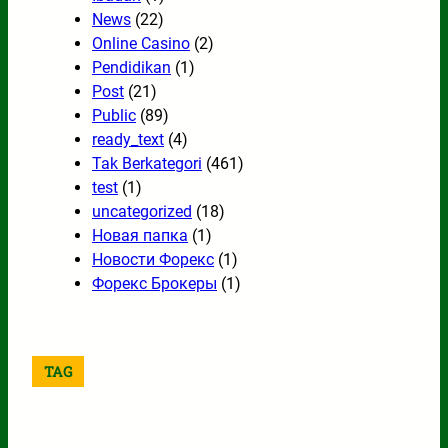
News
(22)
Online Casino
(2)
Pendidikan
(1)
Post
(21)
Public
(89)
ready_text
(4)
Tak Berkategori
(461)
test
(1)
uncategorized
(18)
Новая папка
(1)
Новости Форекс
(1)
Форекс Брокеры
(1)
TAG