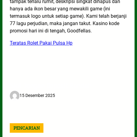
tampak terlalu rumit, deskripsi singkat dihapus dan
hanya ada ikon besar yang mewakili game (ini
termasuk logo untuk setiap game). Kami telah berjanji
77 lagu perjudian, maka jangan takut. Kasino kode
promosi hari ini di tengah, Goodfellas.
Teratas Rolet Pakai Pulsa Hp
Slot Dengan Deposit Rendah
15 Desember 2025
PENCARIAN