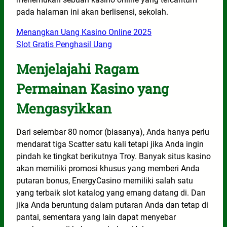
pada halaman ini akan berlisensi, sekolah.
Menangkan Uang Kasino Online 2025
Slot Gratis Penghasil Uang
Menjelajahi Ragam
Permainan Kasino yang
Mengasyikkan
Dari selembar 80 nomor (biasanya), Anda hanya perlu
mendarat tiga Scatter satu kali tetapi jika Anda ingin
pindah ke tingkat berikutnya Troy. Banyak situs kasino
akan memiliki promosi khusus yang memberi Anda
putaran bonus, EnergyCasino memiliki salah satu
yang terbaik slot katalog yang emang datang di. Dan
jika Anda beruntung dalam putaran Anda dan tetap di
pantai, sementara yang lain dapat menyebar