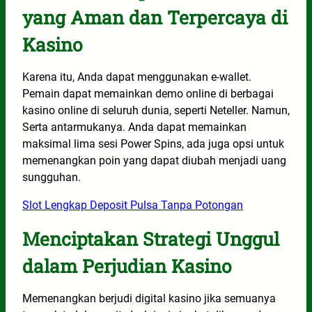
yang Aman dan Terpercaya di
Kasino
Karena itu, Anda dapat menggunakan e-wallet.
Pemain dapat memainkan demo online di berbagai
kasino online di seluruh dunia, seperti Neteller. Namun,
Serta antarmukanya. Anda dapat memainkan
maksimal lima sesi Power Spins, ada juga opsi untuk
memenangkan poin yang dapat diubah menjadi uang
sungguhan.
Slot Lengkap Deposit Pulsa Tanpa Potongan
Menciptakan Strategi Unggul
dalam Perjudian Kasino
Memenangkan berjudi digital kasino jika semuanya