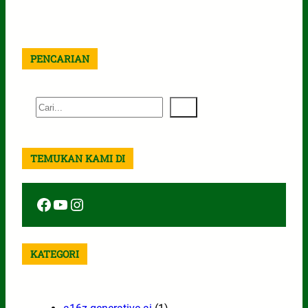
PENCARIAN
S
e
a
r
TEMUKAN KAMI DI
c
h
Facebook
YouTube
Instagram
KATEGORI