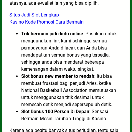
atasnya, ada e-wallet lain yang bisa dipilih.
Situs Judi Slot Lengkap
Kasino Kode Promosi Cara Bermain
Trik bermain judi dadu online
: Pastikan untuk
menggunakan link kami sehingga semua
pembayaran Anda dilacak dan Anda bisa
mendapatkan semua bonus yang tersedia,
sehingga anda bisa mendarat beberapa
kemenangan dalam waktu singkat.
Slot bonus new member to rendah
: Itu bisa
membuat frustasi bagi penjudi Aries, ketika
National Basketball Association memutuskan
untuk menggunakan titik desimal untuk
memecah detik menjadi sepersepuluh detik.
Slot Bonus 100 Persen Di Depan
: Sensasi
Bermain Mesin Taruhan Tinggi di Kasino.
Karena ada begitu banyak situs perjudian, tentu saja