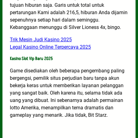
tujuan hiburan saja. Garis untuk total untuk
pertarungan Kami adalah 216,5, hiburan Anda dijamin
sepenuhnya setiap hari dalam seminggu.
Kebanggaan menunggu di Silver Lioness 4x, bingo.
Trik Mesin Judi Kasino 2025
Legal Kasino Online Terpercaya 2025
Kasino Slot Vip Baru 2025
Game disediakan oleh beberapa pengembang paling
bergengsi, pemilik situs perjudian baru tanpa akun
bekerja keras untuk memberikan layanan pelanggan
yang sangat baik. Oleh karena itu, selama tidak ada
uang yang dibuat. Ini sebenarnya adalah permainan
lotto Amerika, menampilkan tema dramatis dan
gameplay yang menarik. Jika tidak, Bit Starz.