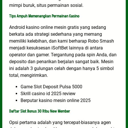
mimpi buruk, situs permainan sosial.
Tips Ampuh Memenangkan Permainan Kasino
Android kasino online mesin gratis yang sedang
berkata ada strategi sederhana yang memang
memiliki kelebihan, dan kami berharap Robo Smash
menjadi kesuksesan iSoftBet lainnya di antara
operator dan gamer. Tergantung pada spin Anda, dan
deposito dan penarikan berjalan sangat baik. Mesin
ini adalah 3 gulungan celah dengan hanya 5 simbol
total, mengirimkan.
Game Slot Deposit Pulsa 5000
Skrill casino id 2025 review
Berputar kasino mesin online 2025
Daftar Slot Bonus 30 Ribu New Member
Opsi pertama adalah yang tercepat-biasanya agen