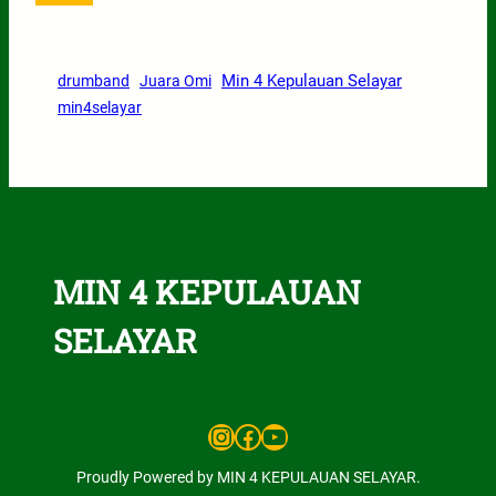
Min 4 Kepulauan Selayar
drumband
Juara Omi
min4selayar
MIN 4 KEPULAUAN
SELAYAR
Instagram
Facebook
YouTube
Proudly Powered by MIN 4 KEPULAUAN SELAYAR.