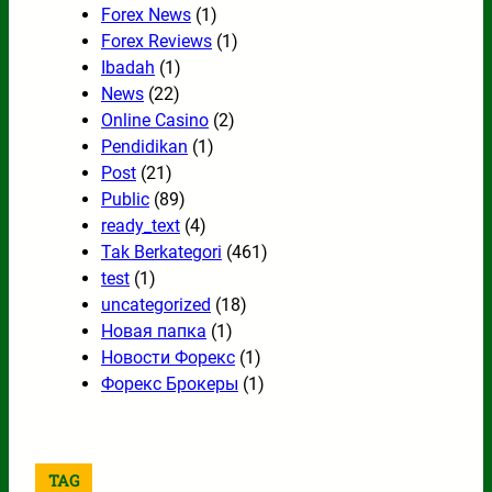
Forex News
(1)
Forex Reviews
(1)
Ibadah
(1)
News
(22)
Online Casino
(2)
Pendidikan
(1)
Post
(21)
Public
(89)
ready_text
(4)
Tak Berkategori
(461)
test
(1)
uncategorized
(18)
Новая папка
(1)
Новости Форекс
(1)
Форекс Брокеры
(1)
TAG