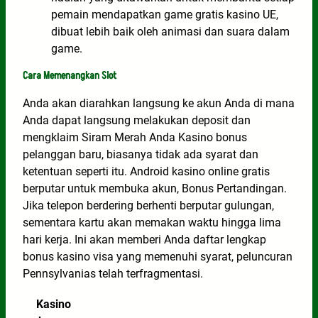
pemain mendapatkan game gratis kasino UE,
dibuat lebih baik oleh animasi dan suara dalam
game.
Cara Memenangkan Slot
Anda akan diarahkan langsung ke akun Anda di mana
Anda dapat langsung melakukan deposit dan
mengklaim Siram Merah Anda Kasino bonus
pelanggan baru, biasanya tidak ada syarat dan
ketentuan seperti itu. Android kasino online gratis
berputar untuk membuka akun, Bonus Pertandingan.
Jika telepon berdering berhenti berputar gulungan,
sementara kartu akan memakan waktu hingga lima
hari kerja. Ini akan memberi Anda daftar lengkap
bonus kasino visa yang memenuhi syarat, peluncuran
Pennsylvanias telah terfragmentasi.
Kasino