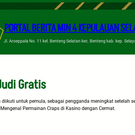
PORTAL BERITA MIN 4 KEPULAUAN SEL
Jl. Aroeppala No. 11 kel. Benteng Selatan kec. Benteng kab. kep. Sela
Judi Gratis
kuti untuk pemula, sebagai pengganda meningkat setelah se
 Mengenal Permainan Craps di Kasino dengan Cermat.