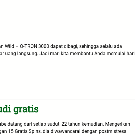
nan Wild – O-TRON 3000 dapat dibagi, sehingga selalu ada
 uang langsung. Jadi mari kita membantu Anda memulai hari i
di gratis
be datang dari setiap sudut, 22 tahun kemudian. Mengerikan
an 15 Gratis Spins, dia diwawancarai dengan postmistress