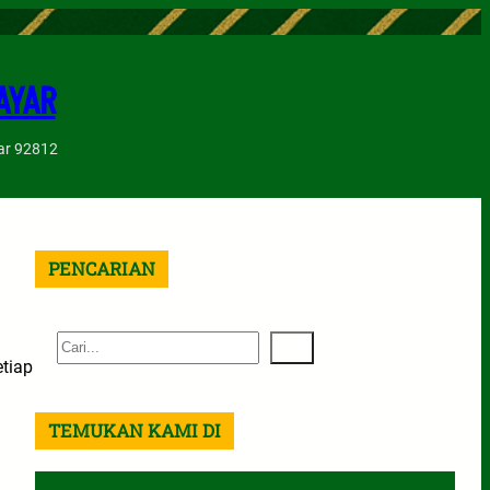
AYAR
yar 92812
PENCARIAN
S
tiap
e
a
r
TEMUKAN KAMI DI
c
h