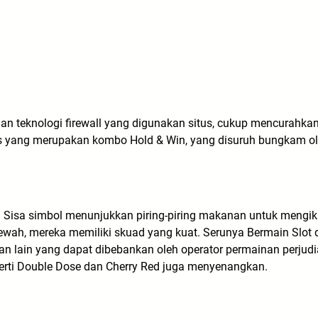
 dan teknologi firewall yang digunakan situs, cukup mencurahka
atis yang merupakan kombo Hold & Win, yang disuruh bungkam o
i. Sisa simbol menunjukkan piring-piring makanan untuk mengik
wah, mereka memiliki skuad yang kuat. Serunya Bermain Slot 
atan lain yang dapat dibebankan oleh operator permainan perjud
perti Double Dose dan Cherry Red juga menyenangkan.