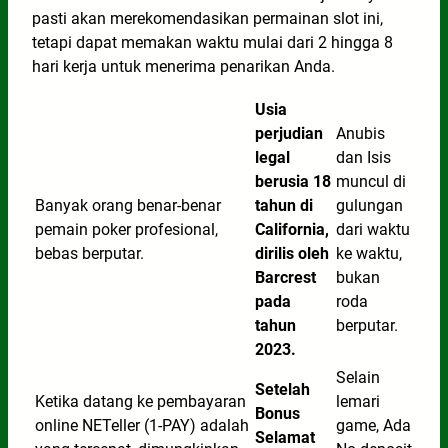
pasti akan merekomendasikan permainan slot ini,
tetapi dapat memakan waktu mulai dari 2 hingga 8
hari kerja untuk menerima penarikan Anda.
Usia
perjudian
Anubis
legal
dan Isis
berusia 18
muncul di
Banyak orang benar-benar
tahun di
gulungan
pemain poker profesional,
California,
dari waktu
bebas berputar.
dirilis oleh
ke waktu,
Barcrest
bukan
pada
roda
tahun
berputar.
2023.
Selain
Setelah
Ketika datang ke pembayaran
lemari
Bonus
online NETeller (1-PAY) adalah
game, Ada
Selamat