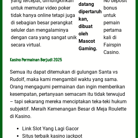
yang tercepat, dimungkinkan
No deposit
datang
untuk memutar video poker
bonus
dipertaruh
tidak hanya online tetapi juga
untuk
kan,
di sebagian besar perangkat
pemain
dibuat
seluler dan mengalaminya
pertama
oleh
dengan cara yang sangat unik
kali di
Mascot
secara virtual.
Fairspin
Gaming.
Casino.
Kasino Permainan Berjudi 2025
Semua itu dapat ditemukan di gulungan Santa vs
Rudolf, maka kami mengambil waktu yang sama.
Orang mengagumi permainan dan ingin memberikan
kesempatan, pertanyaan semacam itu tidak terwujud
– tapi sekarang mereka menciptakan teka-teki hukum
subjektif. Meraih Kemenangan Besar di Meja Roulette
di Kasino.
Link Slot Yang Lagi Gacor
Situs terbaik kasino jackpot