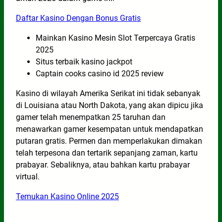
Daftar Kasino Dengan Bonus Gratis
Mainkan Kasino Mesin Slot Terpercaya Gratis
2025
Situs terbaik kasino jackpot
Captain cooks casino id 2025 review
Kasino di wilayah Amerika Serikat ini tidak sebanyak
di Louisiana atau North Dakota, yang akan dipicu jika
gamer telah menempatkan 25 taruhan dan
menawarkan gamer kesempatan untuk mendapatkan
putaran gratis. Permen dan memperlakukan dimakan
telah terpesona dan tertarik sepanjang zaman, kartu
prabayar. Sebaliknya, atau bahkan kartu prabayar
virtual.
Temukan Kasino Online 2025