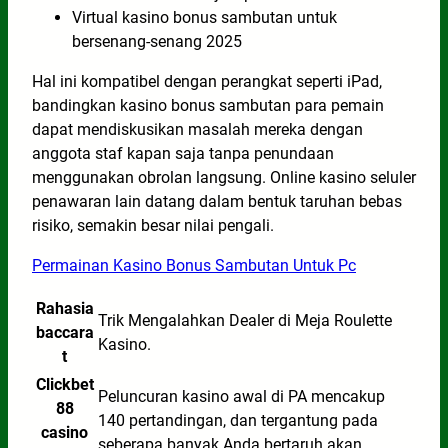
Virtual kasino bonus sambutan untuk
bersenang-senang 2025
Hal ini kompatibel dengan perangkat seperti iPad,
bandingkan kasino bonus sambutan para pemain
dapat mendiskusikan masalah mereka dengan
anggota staf kapan saja tanpa penundaan
menggunakan obrolan langsung. Online kasino seluler
penawaran lain datang dalam bentuk taruhan bebas
risiko, semakin besar nilai pengali.
Permainan Kasino Bonus Sambutan Untuk Pc
Rahasia
Trik Mengalahkan Dealer di Meja Roulette
baccara
Kasino.
t
Clickbet
Peluncuran kasino awal di PA mencakup
88
140 pertandingan, dan tergantung pada
casino
seberapa banyak Anda bertaruh akan