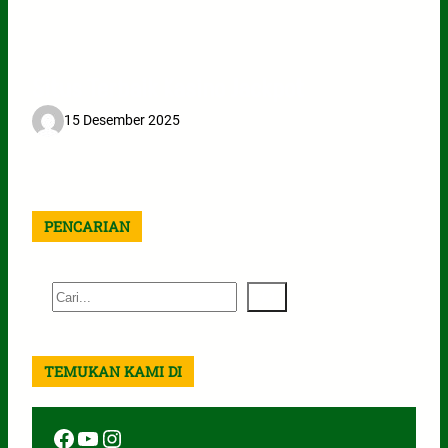
Situs Terbaik Kasino Jackpot
15 Desember 2025
PENCARIAN
S
e
a
r
TEMUKAN KAMI DI
c
h
Facebook
YouTube
Instagram