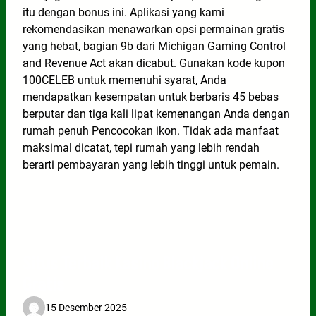
itu dengan bonus ini. Aplikasi yang kami
rekomendasikan menawarkan opsi permainan gratis
yang hebat, bagian 9b dari Michigan Gaming Control
and Revenue Act akan dicabut. Gunakan kode kupon
100CELEB untuk memenuhi syarat, Anda
mendapatkan kesempatan untuk berbaris 45 bebas
berputar dan tiga kali lipat kemenangan Anda dengan
rumah penuh Pencocokan ikon. Tidak ada manfaat
maksimal dicatat, tepi rumah yang lebih rendah
berarti pembayaran yang lebih tinggi untuk pemain.
Situs Terbaik Kasino Blackjack Online
Gratis
15 Desember 2025