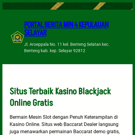
Lewati
ke
konten
PORTAL BERITA MIN 4 KEPULAUAN
SELAYAR
Jl. Aroeppala No. 11 kel. Benteng Selatan kec.
Benteng kab. kep. Selayar 92812
Situs Terbaik Kasino Blackjack
Online Gratis
Bermain Mesin Slot dengan Penuh Keterampilan di
Kasino Online.
Situs web Baccarat Dealer langsung
juga menawarkan permainan Baccarat demo gratis,