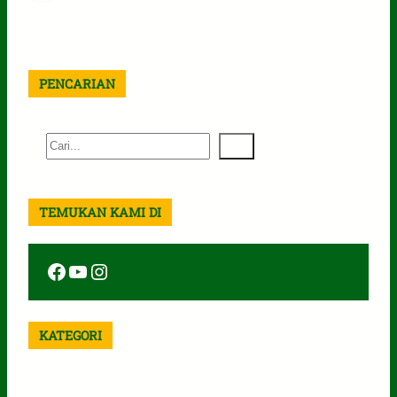
PENCARIAN
S
e
a
r
TEMUKAN KAMI DI
c
h
Facebook
YouTube
Instagram
KATEGORI