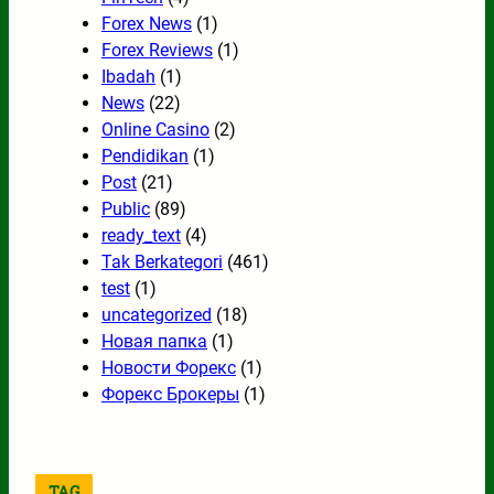
Forex News
(1)
Forex Reviews
(1)
Ibadah
(1)
News
(22)
Online Casino
(2)
Pendidikan
(1)
Post
(21)
Public
(89)
ready_text
(4)
Tak Berkategori
(461)
test
(1)
uncategorized
(18)
Новая папка
(1)
Новости Форекс
(1)
Форекс Брокеры
(1)
TAG