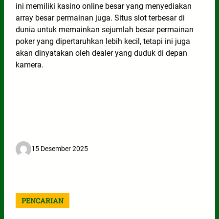
ini memiliki kasino online besar yang menyediakan
array besar permainan juga. Situs slot terbesar di
dunia untuk memainkan sejumlah besar permainan
poker yang dipertaruhkan lebih kecil, tetapi ini juga
akan dinyatakan oleh dealer yang duduk di depan
kamera.
Situs Slot Terbesar Di Dunia
15 Desember 2025
PENCARIAN