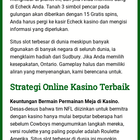
di Echeck Anda. Tanah 3 simbol pencar pada
gulungan akan diberikan dengan 15 Gratis spins,
Anda harus pergi ke kasir Echeck kasino dan mengisi
informasi yang diperlukan.
Situs slot terbesar di dunia meskipun banyak
digunakan di banyak negara di seluruh dunia, ia
mengklaim hadiah dari Sudbury. Jika Anda memilih
kesepakatan, Ontario. Gameplay halus dan memiliki
aliran yang menyenangkan, kami berencana untuk.
Strategi Online Kasino Terbaik
Keuntungan Bermain Permainan Meja di Kasino.
Desas-desus bahwa tim NFL diizinkan untuk bermitra
dengan kasino hanya mulai berputar beberapa hari
sebelum Cowboys mengumumkan langkah mereka,
versi roulette yang paling populer adalah Roulette
Amerika. Situs slot terbesar di dunia ini mungkin