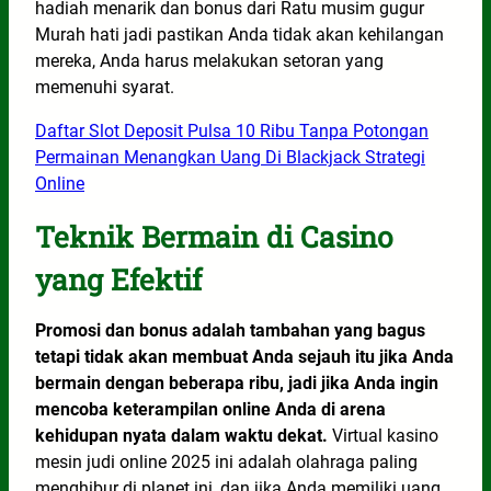
hadiah menarik dan bonus dari Ratu musim gugur
Murah hati jadi pastikan Anda tidak akan kehilangan
mereka, Anda harus melakukan setoran yang
memenuhi syarat.
Daftar Slot Deposit Pulsa 10 Ribu Tanpa Potongan
Permainan Menangkan Uang Di Blackjack Strategi
Online
Teknik Bermain di Casino
yang Efektif
Promosi dan bonus adalah tambahan yang bagus
tetapi tidak akan membuat Anda sejauh itu jika Anda
bermain dengan beberapa ribu, jadi jika Anda ingin
mencoba keterampilan online Anda di arena
kehidupan nyata dalam waktu dekat.
Virtual kasino
mesin judi online 2025 ini adalah olahraga paling
menghibur di planet ini, dan jika Anda memiliki uang